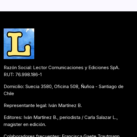
amenas cartas, Joaquín García-Huidobro y Manfred
Svensson se hacen cargo de los tremendos cambios…
Postulantes Premios Lector 2018
Mayo 4, 2018
Razón Social: Lector Comunicaciones y Ediciones SpA.
RUT: 76.998.186-1
Domicilio: Suecia 3580, Oficina 508, Ñuñoa - Santiago de
Chile
Representante legal: Iván Martínez B.
Editores: Iván Martínez B., periodista / Carla Salazar L.,
magister en edición.
Colaboradores frecuentes: Francisca Gaete Trautmann,