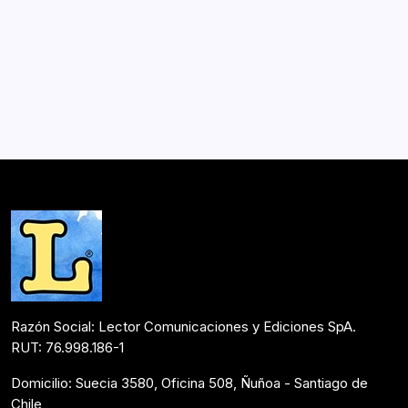
+Universo: Ciencia & Ficción
Por
Lector
1 Min De Lectura
+Universo: Ciencia & Ficción, un libro para todos, que,
desde la voz de un grupo de jóvenes, presenta de
manera gráfica, dinámica y sorprendente, respuestas a
muchos cuestionamientos e inquietudes en torno al
Universo, la vida y nuestra identidad…
Mesón de Novedades
Agosto 18, 2015
Razón Social: Lector Comunicaciones y Ediciones SpA.
RUT: 76.998.186-1
Domicilio: Suecia 3580, Oficina 508, Ñuñoa - Santiago de
Chile