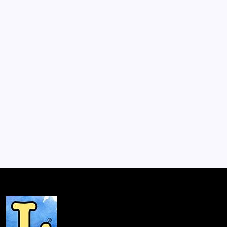
Las economías de los invisibles:
miradas y experiencias de economía
social y solidaria
Por
Lector
1 Min De Lectura
Los estudios reunidos en este volumen, realizados en
Sudáfrica, México y Chile, buscan politizar la discusión
sobre las economías, ayudando a hacer visibles las
formas para lograr el sustento que no se toman en
cuenta…
Mesón de Novedades
Septiembre 23, 2018