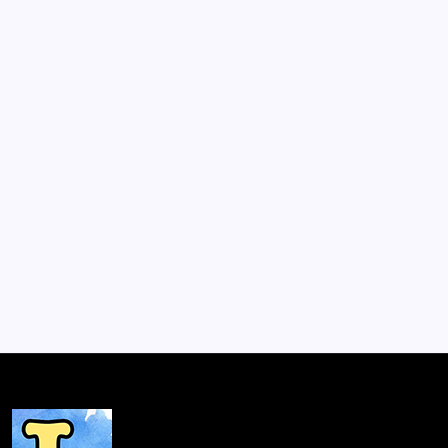
Lanzamiento de «El arte de la
navegación» de Patricio Morales
Lizana en Santa Cruz
Por
Lector
1 Min De Lectura
Este miércoles 16 de abril a las 19:30 horas, se realizará
en Santa Cruz el lanzamiento del libro El arte de la
navegación del poeta Patricio Morales Lizana. La
presentación estará a cargo de los escritores Héctor
Hernández Montecinos y Pablo Mackenna y…
Noticias
Abril 15, 2025