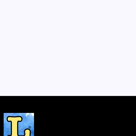
Lanzamiento de Pobre poeta Poblete
de Felipe Poblete Rivera en la 6ª
Primavera del Libro
Por
Lector
1 Min De Lectura
En el marco de las actividades inaugurales de la 6ta
Primavera del Libro, a realizarse entre los días 5 y 9 de
octubre de 2017 en la explanada del Parque Bustamante,
la editorial independiente Cerrojo Ediciones presentará
el…
Noticias
Septiembre 27, 2017