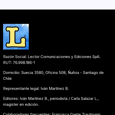
sirve para contar inesperados objetos hasta llegar a un
sorpresivo final, mientras que por el reverso hay…
Postulantes Premios Lector 2018
Mayo 7, 2018
Razón Social: Lector Comunicaciones y Ediciones SpA.
RUT: 76.998.186-1
Domicilio: Suecia 3580, Oficina 508, Ñuñoa - Santiago de
Chile
Representante legal: Iván Martínez B.
Editores: Iván Martínez B., periodista / Carla Salazar L.,
magister en edición.
Colaboradores frecuentes: Francisca Gaete Trautmann,