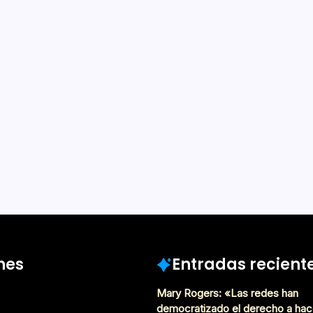
Chile
 De Lectura
al abierta que busca dar a
lectura poética en aras de
mejor comunicación con el
 en España desde la idea y
uzmán Bárcena, mezclando
Mayo 5, 2020
nes
Entradas recient
Mary Rogers: «Las redes han
democratizado el derecho a hac