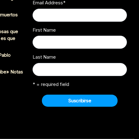
Email Address
*
s muertos
First Name
cosas que
 es que
 Pablo
Last Name
ibe» Notas
* = required field