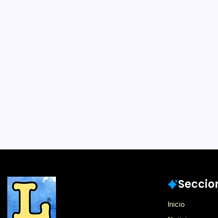
Fe de Erratas 
4 Min
Por
Lector
Es una agrupación cultur
conocer y perfomizar la 
un mayor deleite y una 
lector. El concepto nace
concepto de Acoyani G
música…
Colaboraciones
Seccio
Inicio