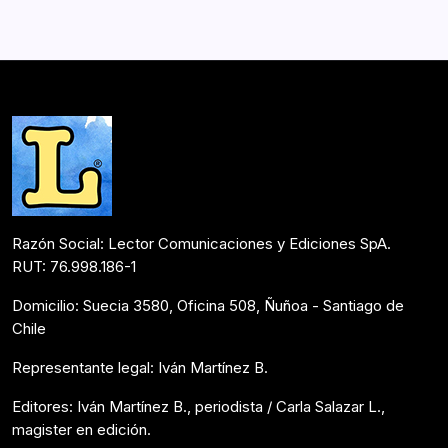
revelan la mente enferma de un abogado, un enano que
es rechazado en el Ejército, entre muchos otros, arman
una…
Postulantes Premios Lector 2018
Abril 29, 2018
Razón Social: Lector Comunicaciones y Ediciones SpA.
RUT: 76.998.186-1
Domicilio: Suecia 3580, Oficina 508, Ñuñoa - Santiago de
Chile
Representante legal: Iván Martínez B.
Editores: Iván Martínez B., periodista / Carla Salazar L.,
magister en edición.