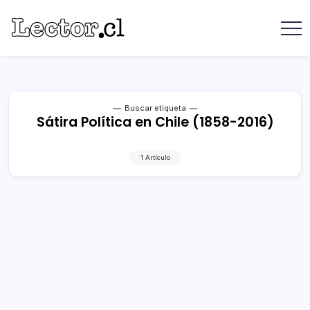
Saltar
contenido
Revista
Lector
Lector
-
Libros
Chilenos
Libros
Literatura
de
Chilena
editoriales
Buscar etiqueta
Sátira Política en Chile (1858-2016)
independientes
chilenas
1 Artículo