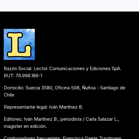
ilustradores como Coke, Hervi, Lugoze y revistas
comoEl Padre Padilla, Sucesos, CorreVuela, Topaze,…
Postulantes Premios Lector 2018
Mayo 13, 2018
Razón Social: Lector Comunicaciones y Ediciones SpA.
RUT: 76.998.186-1
Domicilio: Suecia 3580, Oficina 508, Ñuñoa - Santiago de
Chile
Representante legal: Iván Martínez B.
Editores: Iván Martínez B., periodista / Carla Salazar L.,
magister en edición.
Colaboradores frecuentes: Francisca Gaete Trautmann,