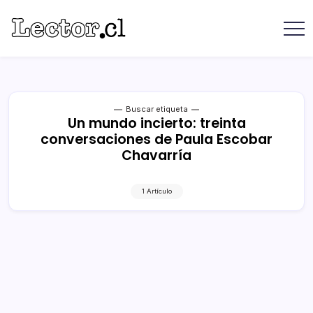
Saltar
contenido
Revista
Lector
Lector
-
Libros
Chilenos
Libros
Literatura
de
Chilena
editoriales
Buscar etiqueta
Un mundo incierto: treinta
independientes
conversaciones de Paula Escobar
chilenas
Chavarría
1 Artículo