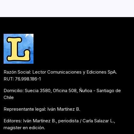
de la literatura, del ensayo o de las entrevistas. Entender
quiénes somos, quiénes fuimos, quiénes seremos. El
futuro, según Víctor Hugo,…
Bookmate
Junio 6, 2023
Razón Social: Lector Comunicaciones y Ediciones SpA.
RUT: 76.998.186-1
Domicilio: Suecia 3580, Oficina 508, Ñuñoa - Santiago de
Chile
Representante legal: Iván Martínez B.
Editores: Iván Martínez B., periodista / Carla Salazar L.,
magister en edición.