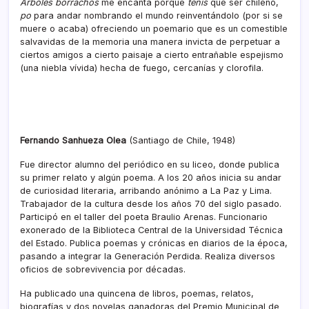
Árboles borrachos
me encanta porque
tenís
que ser chileno,
po
para andar nombrando el mundo reinventándolo (por si se
muere o acaba) ofreciendo un poemario que es un comestible
salvavidas de la memoria una manera invicta de perpetuar a
ciertos amigos a cierto paisaje a cierto entrañable espejismo
(una niebla vívida) hecha de fuego, cercanías y clorofila.
Fernando Sanhueza Olea
(Santiago de Chile, 1948)
Fue director alumno del periódico en su liceo, donde publica
su primer relato y algún poema. A los 20 años inicia su andar
de curiosidad literaria, arribando anónimo a La Paz y Lima.
Trabajador de la cultura desde los años 70 del siglo pasado.
Participó en el taller del poeta Braulio Arenas. Funcionario
exonerado de la Biblioteca Central de la Universidad Técnica
del Estado. Publica poemas y crónicas en diarios de la época,
pasando a integrar la Generación Perdida. Realiza diversos
oficios de sobrevivencia por décadas.
Ha publicado una quincena de libros, poemas, relatos,
biografías y dos novelas ganadoras del Premio Municipal de