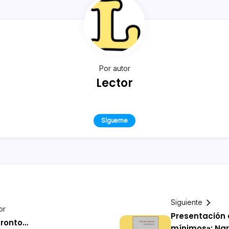
Por autor
Lector
Sígueme
Siguiente
or
Presentación
pronto…
mínimos»: Nar