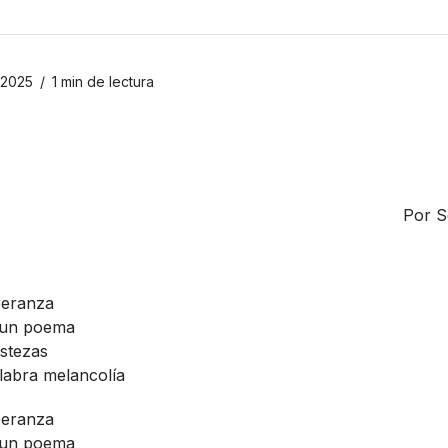
 2025
1 min de lectura
Por S
peranza
 un poema
istezas
labra melancolía
peranza
 un poema