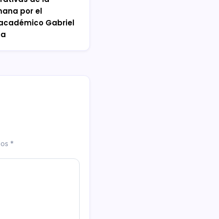
ana por el
 académico Gabriel
ea
dos
*