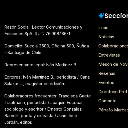
Seccio
Razón Social: Lector Comunicaciones y
Inicio
Ediciones SpA. RUT: 76.998.186-1
Noticias
Domicilio: Suecia 3580, Oficina 508, Ñuñoa
Colaboracione
- Santiago de Chile
Entrevistas
Mesón de Nov
Representante legal: Iván Martínez B.
Reseñas
Editores: Iván Martínez B., periodista / Carla
Eventos
Salazar L., magister en edición.
Directorio Prof
Colaboradores frecuentes: Francisca Gaete
Contacto
Trautmann, periodista / Joaquín Escobar,
sociólogo y escritor / Ernesto González
Párrafo Marca
Barnert, poeta y cineasta / Juan José
Jordán, editor.