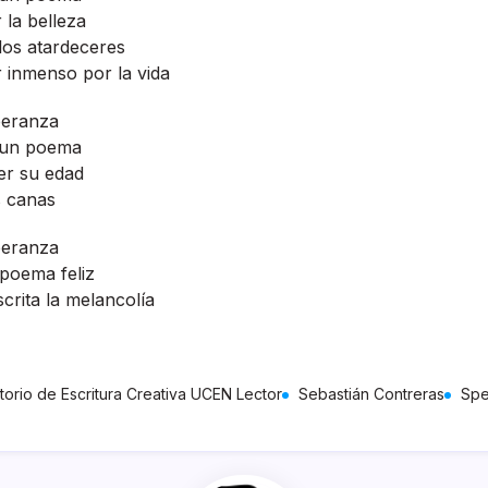
la belleza
 los atardeceres
 inmenso por la vida
peranza
 un poema
er su edad
s canas
peranza
poema feliz
crita la melancolía
torio de Escritura Creativa UCEN Lector
Sebastián Contreras
Spe