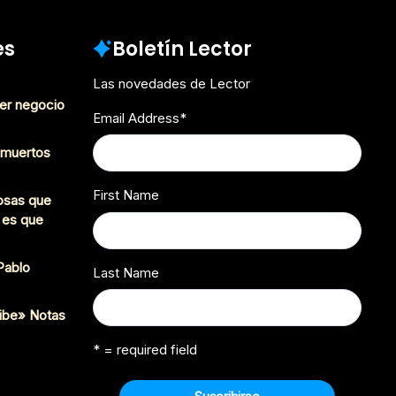
es
Boletín Lector
Las novedades de Lector
er negocio
Email Address
*
s muertos
First Name
cosas que
 es que
 Pablo
Last Name
ibe» Notas
* = required field