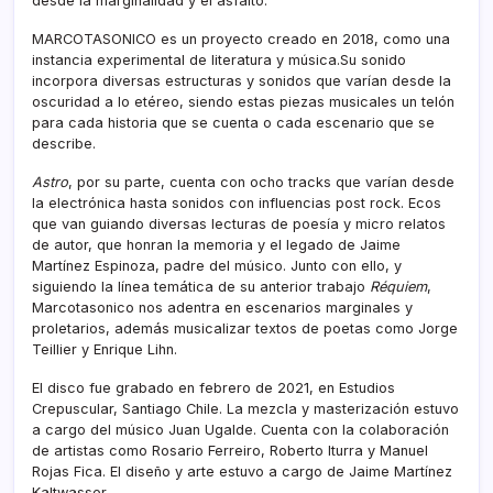
desde la marginalidad y el asfalto.
MARCOTASONICO es un proyecto creado en 2018, como una
instancia experimental de literatura y música.Su sonido
incorpora diversas estructuras y sonidos que varían desde la
oscuridad a lo etéreo, siendo estas piezas musicales un telón
para cada historia que se cuenta o cada escenario que se
describe.
Astro
, por su parte, cuenta con ocho tracks que varían desde
la electrónica hasta sonidos con influencias post rock. Ecos
que van guiando diversas lecturas de poesía y micro relatos
de autor, que honran la memoria y el legado de Jaime
Martínez Espinoza, padre del músico. Junto con ello, y
siguiendo la línea temática de su anterior trabajo
Réquiem
,
Marcotasonico nos adentra en escenarios marginales y
proletarios, además musicalizar textos de poetas como Jorge
Teillier y Enrique Lihn.
El disco fue grabado en febrero de 2021, en Estudios
Crepuscular, Santiago Chile. La mezcla y masterización estuvo
a cargo del músico Juan Ugalde. Cuenta con la colaboración
de artistas como Rosario Ferreiro, Roberto Iturra y Manuel
Rojas Fica. El diseño y arte estuvo a cargo de Jaime Martínez
Kaltwasser.