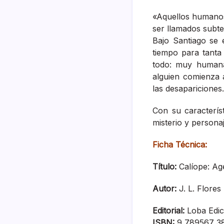
«Aquellos humanos
ser llamados subt
Bajo Santiago se 
tiempo para tanta
todo: muy humana
alguien comienza 
las desapariciones
Con su caracterís
misterio y personaj
Ficha Técnica:
Título:
Calíope: Ag
Autor
:
J. L. Flores
Editorial:
Loba Edic
ISBN:
9 789567 3