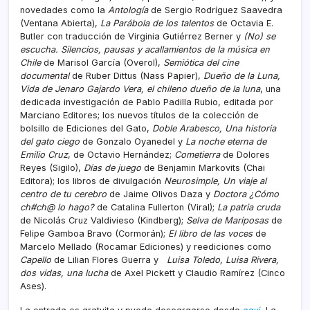
novedades como la
Antología
de Sergio Rodríguez Saavedra
(Ventana Abierta),
La Parábola de los talentos
de Octavia E.
Butler con traducción de Virginia Gutiérrez Berner y
(No) se
escucha. Silencios, pausas y acallamientos de la música en
Chile
de Marisol García (Overol),
Semiótica del cine
documental
de Ruber Dittus (Nass Papier),
Dueño de la Luna,
Vida de Jenaro Gajardo Vera, el chileno dueño de la luna
, una
dedicada investigación de Pablo Padilla Rubio, editada por
Marciano Editores; los nuevos títulos de la colección de
bolsillo de Ediciones del Gato,
Doble Arabesco, Una historia
del gato ciego
de Gonzalo Oyanedel y
La noche eterna de
Emilio Cruz
, de Octavio Hernández;
Cometierra
de Dolores
Reyes (Sigilo),
Días de juego
de Benjamin Markovits (Chai
Editora); los libros de divulgación
Neurosimple, Un viaje al
centro de tu cerebro
de Jaime Olivos Daza y
Doctora ¿Cómo
ch#ch@ lo hago?
de Catalina Fullerton (Viral);
La patria cruda
de Nicolás Cruz Valdivieso (Kindberg);
Selva de Mariposas
de
Felipe Gamboa Bravo (Cormorán);
El libro de las voces
de
Marcelo Mellado (Rocamar Ediciones) y reediciones como
Capello
de Lilian Flores Guerra y
Luisa Toledo, Luisa Rivera,
dos vidas, una lucha
de Axel Pickett y Claudio Ramírez (Cinco
Ases).