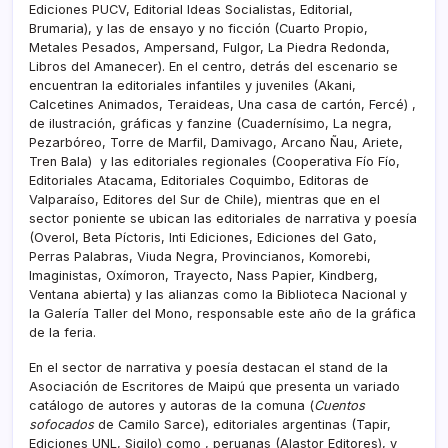
Ediciones PUCV, Editorial Ideas Socialistas, Editorial,
Brumaria), y las de ensayo y no ficción (Cuarto Propio,
Metales Pesados, Ampersand, Fulgor, La Piedra Redonda,
Libros del Amanecer). En el centro, detrás del escenario se
encuentran la editoriales infantiles y juveniles (Akani,
Calcetines Animados, Teraideas, Una casa de cartón, Fercé) ,
de ilustración, gráficas y fanzine (Cuadernísimo, La negra,
Pezarbóreo, Torre de Marfil, Damivago, Arcano Ñau, Ariete,
Tren Bala) y las editoriales regionales (Cooperativa Fío Fío,
Editoriales Atacama, Editoriales Coquimbo, Editoras de
Valparaíso, Editores del Sur de Chile), mientras que en el
sector poniente se ubican las editoriales de narrativa y poesía
(Overol, Beta Píctoris, Inti Ediciones, Ediciones del Gato,
Perras Palabras, Viuda Negra, Provincianos, Komorebi,
Imaginistas, Oxímoron, Trayecto, Nass Papier, Kindberg,
Ventana abierta) y las alianzas como la Biblioteca Nacional y
la Galería Taller del Mono, responsable este año de la gráfica
de la feria.
En el sector de narrativa y poesía destacan el stand de la
Asociación de Escritores de Maipú que presenta un variado
catálogo de autores y autoras de la comuna (
Cuentos
sofocados
de Camilo Sarce), editoriales argentinas (Tapir,
Ediciones UNL, Sigilo) como , peruanas (Alastor Editores), y