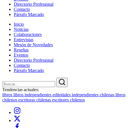
Directorio Profesional
Contacto
Párrafo Marcado
Inicio
Noticias
Colaboraciones
Entrevistas
Mesón de Novedades
Reseñas
Eventos
Directorio Profesional
Contacto
Párrafo Marcado
Cerrar
Buscar
Buscar
Tendencias actuales:
libros
libros independientes
editotiales independientes chilenas
libros
chilenos
escritoras chilenas
escritores chilenos
Instagram
X
Facebook