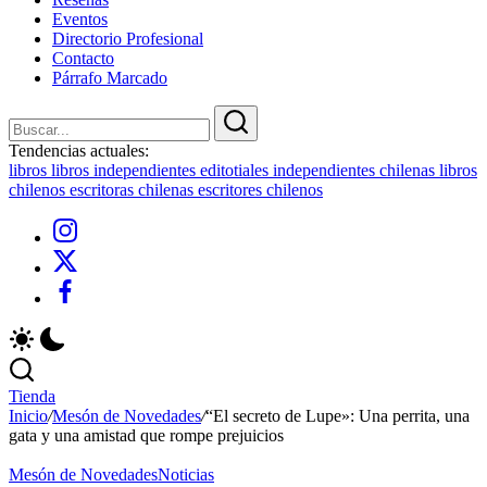
Eventos
Directorio Profesional
Contacto
Párrafo Marcado
Cerrar
Buscar
Buscar
Tendencias actuales:
libros
libros independientes
editotiales independientes chilenas
libros
chilenos
escritoras chilenas
escritores chilenos
Instagram
X
Facebook
Tienda
Inicio
/
Mesón de Novedades
/
“El secreto de Lupe»: Una perrita, una
gata y una amistad que rompe prejuicios
Mesón de Novedades
Noticias