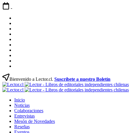
Saltar
-
contenido
Inicio
Noticias
Colaboraciones
Entrevistas
Mesón
de
Reseñas
Novedades
Eventos
Directorio
Profesional
Contacto
Párrafo
Marcado
Bienvenido a Lector.cl.
Suscríbete a nuestro Boletín
Le
Revista
-
Le
Lector
Revista
Li
-
Inicio
Libros
Lector
de
Li
Noticias
Chilenos
Libros
ed
de
Colaboraciones
Literatura
Chilenos
in
ed
Entrevistas
Chilena
Literatura
ch
in
Mesón de Novedades
Chilena
ch
Reseñas
Eventos