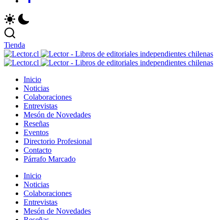
Tienda
Le
Revista
-
Le
Lector
Revista
Li
-
Inicio
Libros
Lector
de
Li
Noticias
Chilenos
Libros
ed
de
Colaboraciones
Literatura
Chilenos
in
ed
Entrevistas
Chilena
Literatura
ch
in
Mesón de Novedades
Chilena
ch
Reseñas
Eventos
Directorio Profesional
Contacto
Párrafo Marcado
Inicio
Noticias
Colaboraciones
Entrevistas
Mesón de Novedades
Reseñas