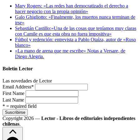
Mary Rogers: «Las redes han democratizado el derecho a
hacer negocio con la propia opinión»
Galo Ghigliotto: «Finalmente, los muertos nunca terminan de
irse»
Sebastián Castillo:«Una de las cosas que teníamos muy claras
con Camile es que esta obra no fuera impositiva»
Fútbol y redención: entrevista a Pablo Otaíza, autor de «Ruso
blanco»
«La mano de arena que me escribe» Notas a Versare, de
Diego Alegria.
Boletín Lector
Las novedades de Lector
Email Address
*
First Name
Last Name
* = required field
Copyright 2026 —
Lector - Libros de editoriales independientes
chilenas
.