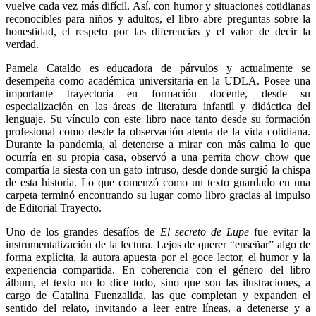
vuelve cada vez más difícil. Así, con humor y situaciones cotidianas
reconocibles para niños y adultos, el libro abre preguntas sobre la
honestidad, el respeto por las diferencias y el valor de decir la
verdad.
Pamela Cataldo es educadora de párvulos y actualmente se
desempeña como académica universitaria en la UDLA. Posee una
importante trayectoria en formación docente, desde su
especialización en las áreas de literatura infantil y didáctica del
lenguaje. Su vínculo con este libro nace tanto desde su formación
profesional como desde la observación atenta de la vida cotidiana.
Durante la pandemia, al detenerse a mirar con más calma lo que
ocurría en su propia casa, observó a una perrita chow chow que
compartía la siesta con un gato intruso, desde donde surgió la chispa
de esta historia. Lo que comenzó como un texto guardado en una
carpeta terminó encontrando su lugar como libro gracias al impulso
de Editorial Trayecto.
Uno de los grandes desafíos de
El secreto de Lupe
fue evitar la
instrumentalización de la lectura. Lejos de querer “enseñar” algo de
forma explícita, la autora apuesta por el goce lector, el humor y la
experiencia compartida. En coherencia con el género del libro
álbum, el texto no lo dice todo, sino que son las ilustraciones, a
cargo de Catalina Fuenzalida, las que completan y expanden el
sentido del relato, invitando a leer entre líneas, a detenerse y a