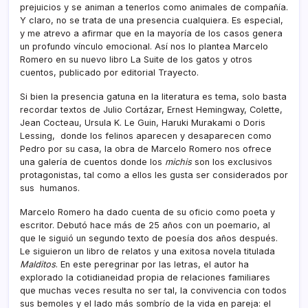
prejuicios y se animan a tenerlos como animales de compañía.
Y claro, no se trata de una presencia cualquiera. Es especial,
y me atrevo a afirmar que en la mayoría de los casos genera
un profundo vínculo emocional. Así nos lo plantea Marcelo
Romero en su nuevo libro La Suite de los gatos y otros
cuentos, publicado por editorial Trayecto.
Si bien la presencia gatuna en la literatura es tema, solo basta
recordar textos de Julio Cortázar, Ernest Hemingway, Colette,
Jean Cocteau, Ursula K. Le Guin, Haruki Murakami o Doris
Lessing, donde los felinos aparecen y desaparecen como
Pedro por su casa, la obra de Marcelo Romero nos ofrece
una galería de cuentos donde los
michis
son los exclusivos
protagonistas, tal como a ellos les gusta ser considerados por
sus humanos.
Marcelo Romero ha dado cuenta de su oficio como poeta y
escritor. Debutó hace más de 25 años con un poemario, al
que le siguió un segundo texto de poesía dos años después.
Le siguieron un libro de relatos y una exitosa novela titulada
Malditos
. En este peregrinar por las letras, el autor ha
explorado la cotidianeidad propia de relaciones familiares
que muchas veces resulta no ser tal, la convivencia con todos
sus bemoles y el lado más sombrío de la vida en pareja: el