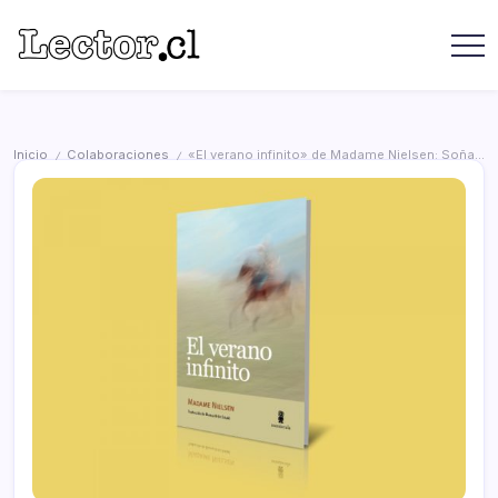
Saltar
contenido
Revista
Lector
Lector
-
Libros
Chilenos
Libros
Literatura
de
Chilena
Inicio
Colaboraciones
«El verano infinito» de Madame Nielsen: Soñando en lo eterno
/
/
editoriales
independientes
chilenas