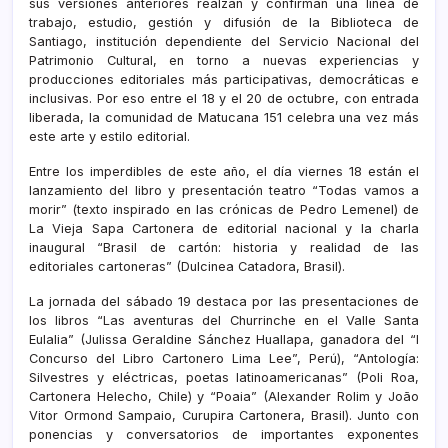
sus versiones anteriores realzan y confirman una línea de
trabajo, estudio, gestión y difusión de la Biblioteca de
Santiago, institución dependiente del Servicio Nacional del
Patrimonio Cultural, en torno a nuevas experiencias y
producciones editoriales más participativas, democráticas e
inclusivas. Por eso entre el 18 y el 20 de octubre, con entrada
liberada, la comunidad de Matucana 151 celebra una vez más
este arte y estilo editorial.
Entre los imperdibles de este año, el día viernes 18 están el
lanzamiento del libro y presentación teatro “Todas vamos a
morir” (texto inspirado en las crónicas de Pedro Lemenel) de
La Vieja Sapa Cartonera de editorial nacional y la charla
inaugural “Brasil de cartón: historia y realidad de las
editoriales cartoneras” (Dulcinea Catadora, Brasil).
La jornada del sábado 19 destaca por las presentaciones de
los libros “Las aventuras del Churrinche en el Valle Santa
Eulalia” (Julissa Geraldine Sánchez Huallapa, ganadora del “I
Concurso del Libro Cartonero Lima Lee”, Perú), “Antología:
Silvestres y eléctricas, poetas latinoamericanas” (Poli Roa,
Cartonera Helecho, Chile) y “Poaia” (Alexander Rolim y João
Vitor Ormond Sampaio, Curupira Cartonera, Brasil). Junto con
ponencias y conversatorios de importantes exponentes