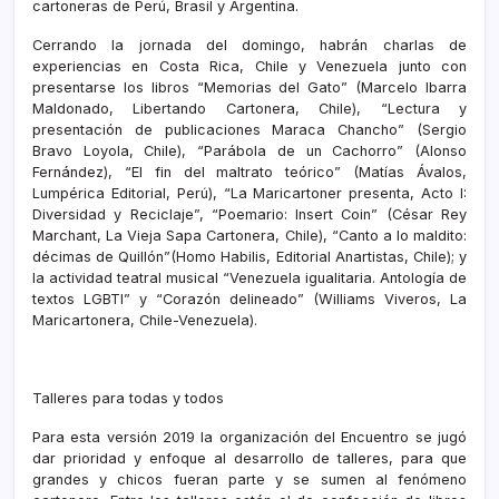
cartoneras de Perú, Brasil y Argentina.
Cerrando la jornada del domingo, habrán charlas de
experiencias en Costa Rica, Chile y Venezuela junto con
presentarse los libros “Memorias del Gato” (Marcelo Ibarra
Maldonado, Libertando Cartonera, Chile), “Lectura y
presentación de publicaciones Maraca Chancho” (Sergio
Bravo Loyola, Chile), “Parábola de un Cachorro” (Alonso
Fernández), “El fin del maltrato teórico” (Matías Ávalos,
Lumpérica Editorial, Perú), “La Maricartoner presenta, Acto I:
Diversidad y Reciclaje”, “Poemario: Insert Coin” (César Rey
Marchant, La Vieja Sapa Cartonera, Chile), “Canto a lo maldito:
décimas de Quillón”(Homo Habilis, Editorial Anartistas, Chile); y
la actividad teatral musical “Venezuela igualitaria. Antología de
textos LGBTI” y “Corazón delineado” (Williams Viveros, La
Maricartonera, Chile-Venezuela).
Talleres para todas y todos
Para esta versión 2019 la organización del Encuentro se jugó
dar prioridad y enfoque al desarrollo de talleres, para que
grandes y chicos fueran parte y se sumen al fenómeno