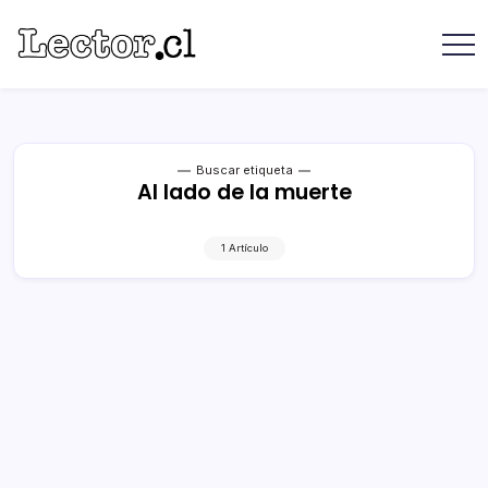
Saltar
contenido
Revista
Lector
Lector
-
Libros
Chilenos
Libros
Literatura
de
Chilena
editoriales
Buscar etiqueta
Al lado de la muerte
independientes
chilenas
1 Artículo