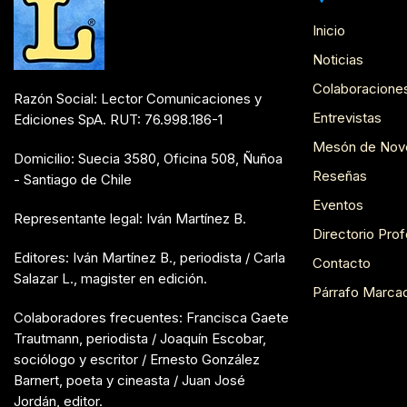
Inicio
Noticias
Colaboracione
Razón Social: Lector Comunicaciones y
Entrevistas
Ediciones SpA. RUT: 76.998.186-1
Mesón de Nov
Domicilio: Suecia 3580, Oficina 508, Ñuñoa
Reseñas
- Santiago de Chile
Eventos
Representante legal: Iván Martínez B.
Directorio Prof
Editores: Iván Martínez B., periodista / Carla
Contacto
Salazar L., magister en edición.
Párrafo Marca
Colaboradores frecuentes: Francisca Gaete
Trautmann, periodista / Joaquín Escobar,
sociólogo y escritor / Ernesto González
Barnert, poeta y cineasta / Juan José
Jordán, editor.