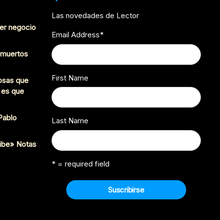
Las novedades de Lector
er negocio
Email Address
*
s muertos
First Name
cosas que
 es que
 Pablo
Last Name
ibe» Notas
* = required field