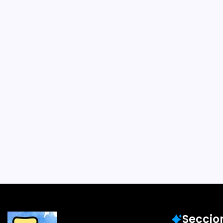
Ana María del 
mucho y me 
imaginar y d
un papel lo 
Por
Francisca Gaet
5 Min De Lectura
Por Francisca Gaete Tr
es una escritora con agal
crear libros tanto para n
Escribió Ami, la llamita 
creación y lo publicó con
Colaboraciones
Seccio