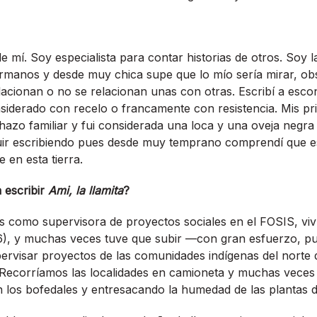
de mí. Soy especialista para contar historias de otros. Soy
ermanos y desde muy chica supe que lo mío sería mirar, o
lacionan o no se relacionan unas con otras. Escribí a esco
nsiderado con recelo o francamente con resistencia. Mis p
hazo familiar y fui considerada una loca y una oveja negra 
uir escribiendo pues desde muy temprano comprendí que es
en esta tierra.
 escribir
Ami, la llamita
?
 como supervisora de proyectos sociales en el FOSIS, viví
6), y muchas veces tuve que subir —con gran esfuerzo, 
visar proyectos de las comunidades indígenas del norte d
Recorríamos las localidades en camioneta y muchas veces 
 los bofedales y entresacando la humedad de las plantas d