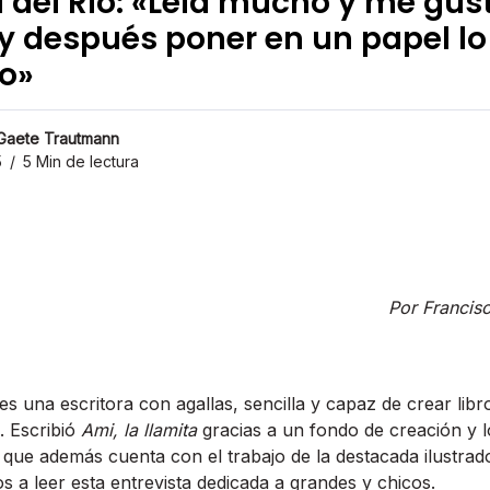
 del Río: «Leía mucho y me gu
y después poner en un papel lo
o»
 Gaete Trautmann
5
5 Min de lectura
Por Francis
es una escritora con agallas, sencilla y capaz de crear libr
. Escribió
Ami, la llamita
gracias a un fondo de creación y l
o que además cuenta con el trabajo de la destacada ilustrad
s a leer esta entrevista dedicada a grandes y chicos.