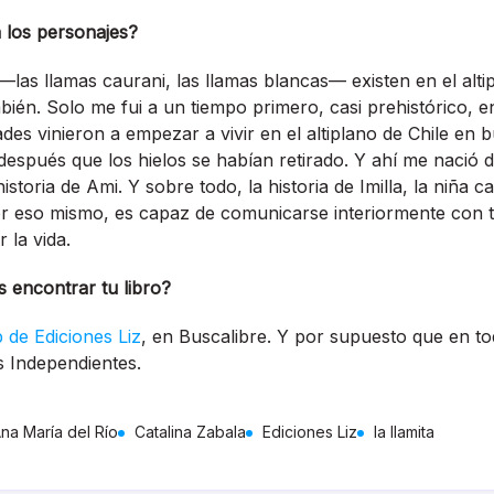
los personajes?
las llamas caurani, las llamas blancas— existen en el altip
bién. Solo me fui a un tiempo primero, casi prehistórico, en
es vinieron a empezar a vivir en el altiplano de Chile en 
después que los hielos se habían retirado. Y ahí me nació 
historia de Ami. Y sobre todo, la historia de Imilla, la niña c
or eso mismo, es capaz de comunicarse interiormente con t
 la vida.
encontrar tu libro?
de Ediciones Liz
, en Buscalibre. Y por supuesto que en tod
es Independientes.
na María del Río
Catalina Zabala
Ediciones Liz
la llamita