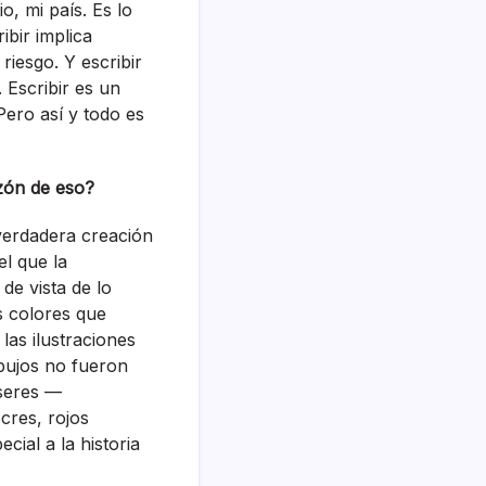
o, mi país. Es lo
ibir implica
 riesgo. Y escribir
 Escribir es un
Pero así y todo es
azón de eso?
a verdadera creación
l que la
 de vista de lo
os colores que
las ilustraciones
ibujos no fueron
 seres —
cres, rojos
ial a la historia