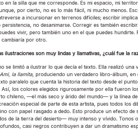
to en la silla que me corresponde. Es mi espacio, mi territori
nque, por cierto, no es lo más fácil, ni mucho menos. Escr
treverse a incursionar en terrenos difíciles; escribir implica
 persistencia, no desanimarse. Corregir es también escribir.
puedes vivir, pero también uno en el que puedes hundirte. 
 cambiaría por otro.
s ilustraciones son muy lindas y llamativas, ¿cuál fue la r
 se limitó a ilustrar lo que decía el texto. Ella realizó un
Ami, la llamita
, produciendo un verdadero libro-álbum, en e
exto paralelo que cuenta la historia del texto desde el punto
il. Así, los colores elegidos rigurosamente por ella fueron l
rto chileno, —el más seco y árido del mundo— y la línea de 
reación especial de parte de esta artista, pues todos los d
 sino con papel rasgado a dedo. Esto produce un efecto de
os de la tierra del desierto— muy intenso y vívido. Tonos o
ofundos, casi negros contribuyen a dar un dramatismo espec