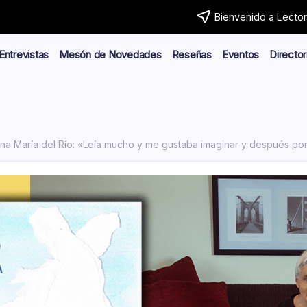
Bienvenido a Lector.
Entrevistas
Mesón de Novedades
Reseñas
Eventos
Director
na María del Río: «Leía mucho y me gustaba imaginar y después poner