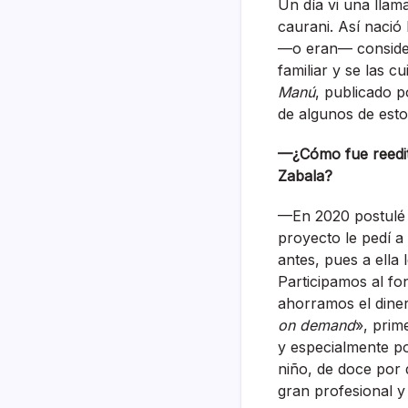
Un día vi una llam
caurani. Así nació
—o eran— consider
familiar y se las c
Manú
, publicado p
de algunos de estos
—¿Cómo fue reeditar
Zabala?
—En 2020 postulé y
proyecto le pedí a
antes, pues a ella 
Participamos al fo
ahorramos el diner
on demand
», prim
y especialmente p
niño, de doce por 
gran profesional y 