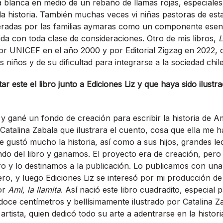
a blanca en medio de un rebaño de llamas rojas, especiales,
 la historia. También muchas veces vi niñas pastoras de est
adas por las familias aymaras como un componente esenc
uida con toda clase de consideraciones. Otro de mis libros,
L
or UNICEF en el año 2000 y por Editorial Zigzag en 2022, c
 niños y de su dificultad para integrarse a la sociedad chil
 este el libro junto a Ediciones Liz y que haya sido ilustr
 gané un fondo de creación para escribir la historia de Ami
 Catalina Zabala que ilustrara el cuento, cosa que ella me 
le gustó mucho la historia, así como a sus hijos, grandes le
ndo del libro y ganamos. El proyecto era de creación, pero
o y lo destinamos a la publicación. Lo publicamos con un
ero, y luego Ediciones Liz se interesó por mi producción de
or
Ami, la llamita
. Así nació este libro cuadradito, especial 
doce centímetros y bellísimamente ilustrado por Catalina Z
artista, quien dedicó todo su arte a adentrarse en la histori