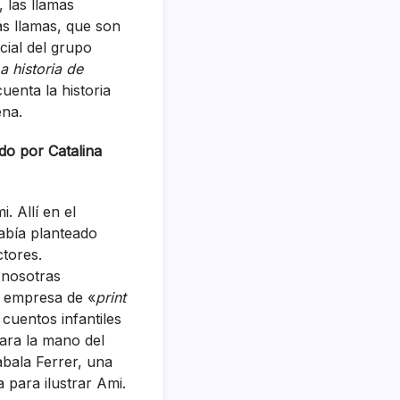
 las llamas
as llamas, que son
ial del grupo
a historia de
uenta la historia
ena.
ado por Catalina
. Allí en el
había planteado
ctores.
 nosotras
a empresa de «
print
 cuentos infantiles
para la mano del
abala Ferrer, una
a para ilustrar Ami.