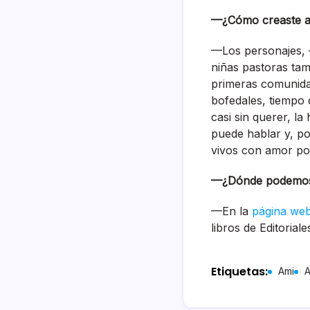
—¿Cómo creaste a 
—Los personajes, —
niñas pastoras tam
primeras comunidad
bofedales, tiempo 
casi sin querer, la 
puede hablar y, p
vivos con amor por
—¿Dónde podemos 
—En la
página web 
libros de Editorial
Etiquetas:
Ami
A