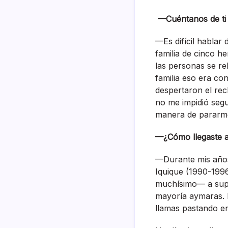
—Cuéntanos de ti
—Es difícil hablar 
familia de cinco h
las personas se re
familia eso era co
despertaron el rec
no me impidió seg
manera de pararme 
—¿Cómo llegaste a
—Durante mis años
Iquique (1990-199
muchísimo— a super
mayoría aymaras. 
llamas pastando en