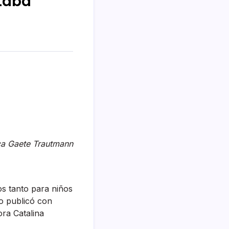
staba
ca Gaete Trautmann
os tanto para niños
o publicó con
ora Catalina