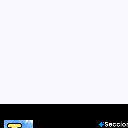
Una imaginaci
«Las cimas l
Andrés Pined
Por
Francisca Gaet
2 Min De Lectura
Este texto de Andrés Pin
atrayente, su personaje pr
con sus ocurrencias y sa
mucha energía, se agrade
protagonista de Las cim
estudiante escolar muy
Colaboraciones
Seccio