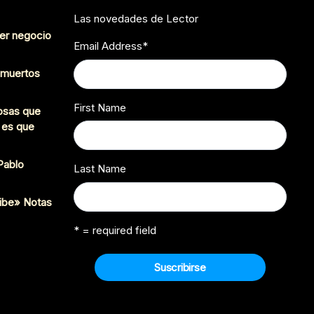
Las novedades de Lector
er negocio
Email Address
*
s muertos
First Name
cosas que
 es que
 Pablo
Last Name
ibe» Notas
* = required field