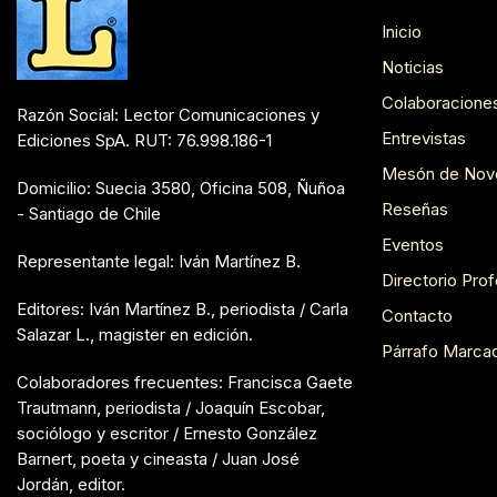
Inicio
Noticias
Colaboracione
Razón Social: Lector Comunicaciones y
Entrevistas
Ediciones SpA. RUT: 76.998.186-1
Mesón de Nov
Domicilio: Suecia 3580, Oficina 508, Ñuñoa
Reseñas
- Santiago de Chile
Eventos
Representante legal: Iván Martínez B.
Directorio Prof
Editores: Iván Martínez B., periodista / Carla
Contacto
Salazar L., magister en edición.
Párrafo Marca
Colaboradores frecuentes: Francisca Gaete
Trautmann, periodista / Joaquín Escobar,
sociólogo y escritor / Ernesto González
Barnert, poeta y cineasta / Juan José
Jordán, editor.