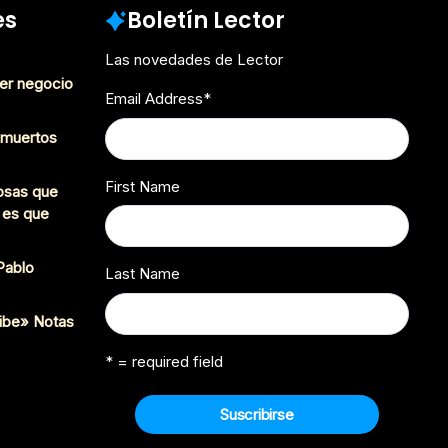
es
Boletín Lector
Las novedades de Lector
er negocio
Email Address
*
s muertos
First Name
cosas que
 es que
 Pablo
Last Name
ibe» Notas
* = required field