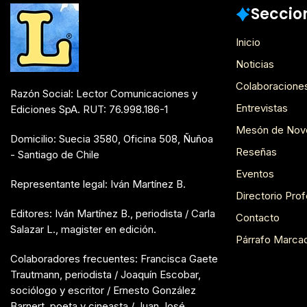
Seccio
Inicio
Noticias
Colaboracione
Razón Social: Lector Comunicaciones y
Entrevistas
Ediciones SpA. RUT: 76.998.186-1
Mesón de Nov
Domicilio: Suecia 3580, Oficina 508, Ñuñoa
Reseñas
- Santiago de Chile
Eventos
Representante legal: Iván Martínez B.
Directorio Prof
Editores: Iván Martínez B., periodista / Carla
Contacto
Salazar L., magister en edición.
Párrafo Marca
Colaboradores frecuentes: Francisca Gaete
Trautmann, periodista / Joaquín Escobar,
sociólogo y escritor / Ernesto González
Barnert, poeta y cineasta / Juan José