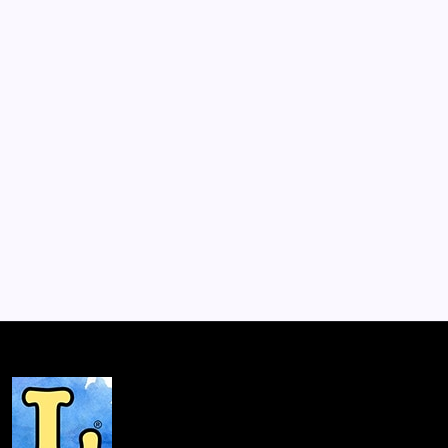
Diccionario Ta iñ Mapun Dungun
(Nuestra Lengua Mapuche)
Por
Lector
2 Min De Lectura
Clorinda Antinao Varas (1945), realiza una curatoria
desde el sentido común mapuche. Su diccionario va
más allá de una colección de significados bilingües entre
el Mapun Dungun y el español. Este diccionario es una
invitación a la comunicación y a…
Mesón de Novedades
Agosto 8, 2015