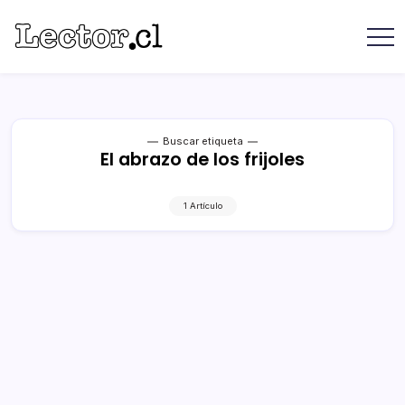
Saltar
contenido
Revista
Lector
Lector
-
Libros
Chilenos
Libros
Literatura
de
Chilena
editoriales
Buscar etiqueta
El abrazo de los frijoles
independientes
chilenas
1 Artículo