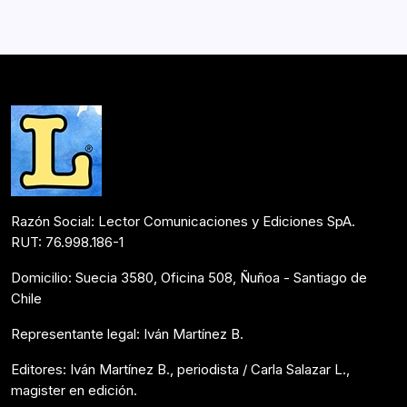
rebelarse a esta pérdida de humanidad de la que nos
habla. Mafalda se apropia de los desvelos de su
memoria, y desde…
Postulantes Premios Lector 2017
Mayo 29, 2017
Razón Social: Lector Comunicaciones y Ediciones SpA.
RUT: 76.998.186-1
Domicilio: Suecia 3580, Oficina 508, Ñuñoa - Santiago de
Chile
Representante legal: Iván Martínez B.
Editores: Iván Martínez B., periodista / Carla Salazar L.,
magister en edición.