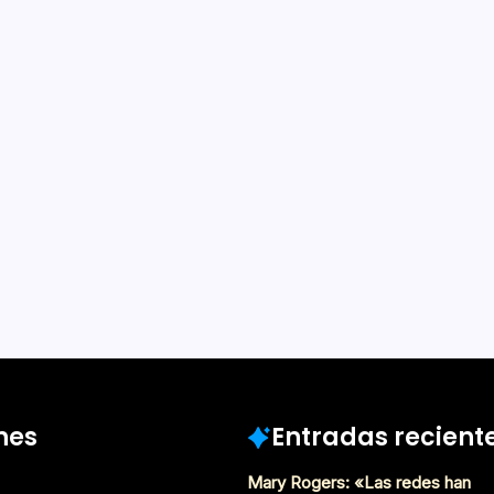
lienígenas y
nan por
1 Min De Lectura
erríos
e desde las 12:00 hrs. los
ago para recibir una
 Zombiewalk 2023 invita a
de monstruos más grande de
 en marcha tu creatividad…
Octubre 12, 2023
nes
Entradas recient
Mary Rogers: «Las redes han