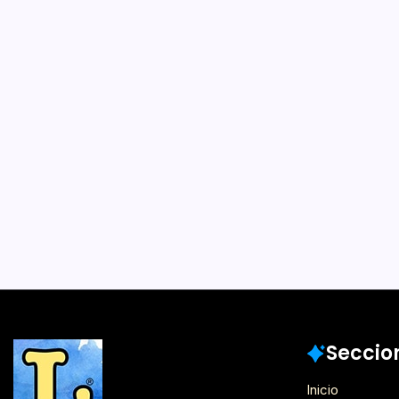
Zombiewalk: A
Zombies cami
Santiago
Por
Iván Martínez B
Este sábado 14 de octubr
zombies regresan a Santi
invasión extraterrestre.
participar en la fiesta 
Chile. Solo debes poner
Noticias
Seccio
Inicio