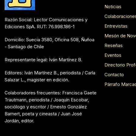
Noticias
Colaboracione
Razón Social: Lector Comunicaciones y
Entrevistas
Ediciones SpA. RUT: 76.998.186-1
Mesón de Nov
Domicilio: Suecia 3580, Oficina 508, Ñuñoa
Reseñas
- Santiago de Chile
Eventos
Representante legal: Iván Martínez B.
Directorio Prof
Editores: Iván Martínez B., periodista / Carla
Contacto
Salazar L., magister en edición.
Párrafo Marca
Colaboradores frecuentes: Francisca Gaete
Trautmann, periodista / Joaquín Escobar,
sociólogo y escritor / Ernesto González
Barnert, poeta y cineasta / Juan José
Jordán, editor.