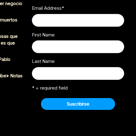
er negocio
Email Address
*
s muertos
First Name
cosas que
 es que
 Pablo
Last Name
ibe» Notas
* = required field