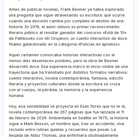
Antes de publicar novelas, Frank Besnier ya había explorado
una pregunta que sigue atravesando su escritura: qué ocurre
cuando una decisión cambia por completo el destino de una
historia. En 2019, el autor obtuvo su primer reconocimiento
literario público al resultar ganador del concurso «Está de 10»
de Pathbooks con «El Cirujano», un cuento interactivo de doce
finales galardonado en la categoría «Policías en aprietos».
Aquel certamen convocaba historias interactivas con al
menos diez desenlaces posibles, pero la obra de Besnier
desarrolló doce. Esa experiencia marcó el inicio visible de una
trayectoria que ha transitado por distintos formatos narrativos:
cuento interactivo, novela contemporánea, fantasía, edición
literaria y proyectos culturales donde la escritura se cruza
con el cuerpo, la pérdida, la memoria y la experiencia
humana.
Hoy, esa sensibilidad se proyecta en Esas flores que no te di,
novela contemporánea de 267 páginas que fue lanzada el 11
de febrero de 2026. Ambientada en Seattle en 1975, la historia
sigue a Mark Besson, un hombre que, tras un accidente, vive
recluido entre rutinas quietas y recuerdos que pesan. La
llegada de Abby Thomas, una enfermera obstinadamente