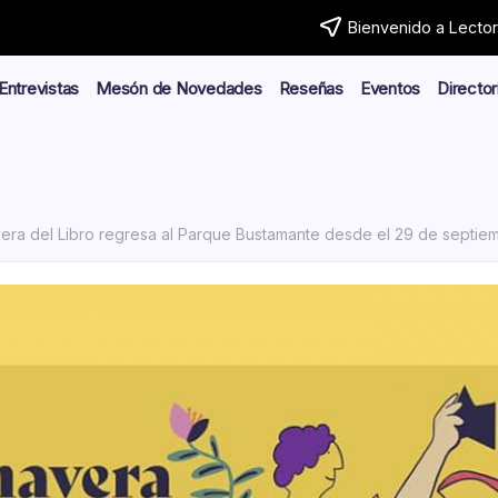
Bienvenido a Lector.
Entrevistas
Mesón de Novedades
Reseñas
Eventos
Director
era del Libro regresa al Parque Bustamante desde el 29 de septiem