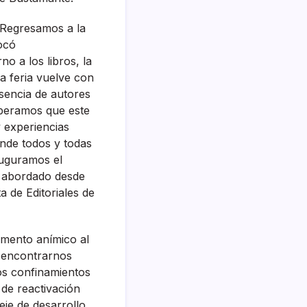
 Regresamos a la
vocó
o a los libros, la
la feria vuelve con
esencia de autores
speramos que este
y experiencias
onde todos y todas
auguramos el
s abordado desde
 de Editoriales de
omento anímico al
e encontrarnos
los confinamientos
de reactivación
eje de desarrollo