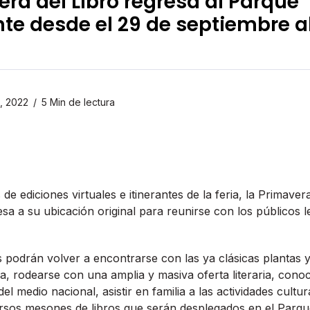
era del Libro regresa al Parque
e desde el 29 de septiembre al
, 2022
5 Min de lectura
e ediciones virtuales e itinerantes de la feria, la Primaver
esa a su ubicación original para reunirse con los públicos 
es podrán volver a encontrarse con las ya clásicas plantas y
ia, rodearse con una amplia y masiva oferta literaria, conoc
el medio nacional, asistir en familia a las actividades cult
ersos mesones de libros que serán desplegados en el Parq