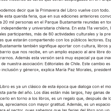
podemos decir que la Primavera del Libro vuelve con todo.
 de esta querida feria, que en sus ediciones anteriores con
20 mil personas en el Parque Bustamante reunidas en torn
n independiente y universitaria chilena. En esta 11a versión, 
ales participantes, más de 80 actividades culturales y la pr
es que estarán compartiendo con los públicos lectores. E
Bustamante también signifique aportar con cultura, libros 
barrio que nos recibe, en un amplio espacio al aire libre d
arnos. Además esta versión será muy especial ya que in
e nuestra asociación: Editoriales de Chile. Este cambio e
 inclusión y género», explica María Paz Morales, presidenta
Libro es ya un clásico de esta época que dialoga con el m
ta parte del año. Los días están más largos, hay ganas d
cerlo en torno a los libros, es un regalo que, después de 
ia, apreciamos con mayor gratitud. Además, es un espacio 
ara el sector, pues sabemos que las ferias del libro son un 