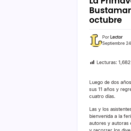
La Primav
Bustamant
octubre
Por
Lector
Septiembre 24
Lecturas:
1,682
Luego de dos años d
sus 11 años y regr
cuatro días.
Las y los asistent
bienvenida a la fer
autores y autoras d
y recorrer los div