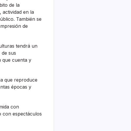
ito de la
 actividad en la
público. También se
 impresión de
Culturas tendrá un
o de sus
n que cuenta y
iva que reproduce
intas épocas y
omida con
io con espectáculos