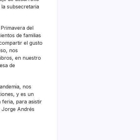
 la subsecretaria
 Primavera del
entos de familias
compartir el gusto
eso, nos
libros, en nuestro
desa de
pandemia, nos
xiones, y es un
eria, para asistir
ne Jorge Andrés