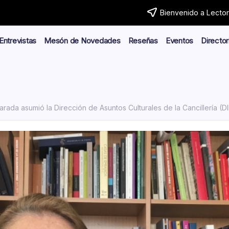
Bienvenido a Lector.
Entrevistas
Mesón de Novedades
Reseñas
Eventos
Director
arada asumió la Dirección de Asuntos Culturales de la Cancillería (D