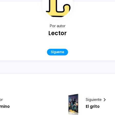
Por autor
Lector
Sígueme
or
Siguiente
amino
El grito