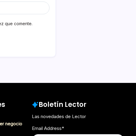
vez que comente.
es
Boletín Lector
Las novedades de Lector
er negocio
Email Address
*