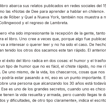
 libro abarca sus relatos publicados en redes sociales del 1
omo las «Notas de Dee para aprender a hablar en chileno».
ada de Róber y Quel a Nueva York, también nos muestra a 
Collingwood y el regreso de Lambreta.
o «ha sido impresionante la recepción de la gente, tanto 
 el libro. Uno cree a veces que, porque algo fue publica
va a interesar o querer leer y no ha sido el caso. De hecho
n tenido los otros dos sacamos este tan rápido. El anterior 
el éxito del libro radica en dos cosas: el humor y el trasfon
 un tipo de humor que no es fácil, el chiste rápido, no me r
. De uno mismo, de la vida, los chascarros, cosas que nos
 podría estar pasando a mí, eso es un punto importante. El
 sobre una persona que alcanzando los 30 años está todav
 Ese es uno de los grandes secretos, cuando uno es chico 
tienen la vida resuelta y armada, pero cuando llegas te d
os y dificultades, de otro tipo claramente», indica el escrito