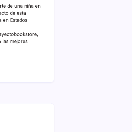
rte de una niña en
acto de esta
a en Estados
ayectobookstore,
n las mejores