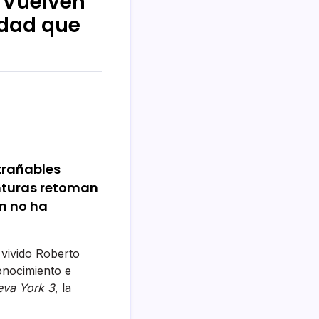
: Vuelven
udad que
trañables
enturas retoman
ún no ha
 vivido Roberto
onocimiento e
eva York 3
, la