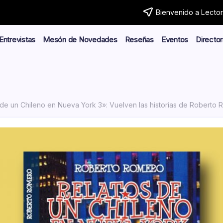
Bienvenido a Lector.
Entrevistas
Mesón de Novedades
Reseñas
Eventos
Director
e un Chileno en Nueva York 3»: Vuelven las historias de Roberto Romero e