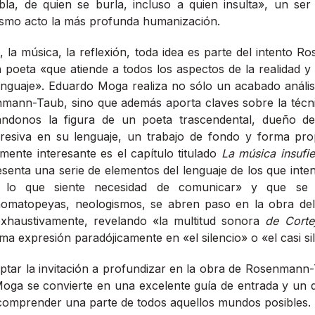
bla, de quien se burla, incluso a quien insulta», un ser
ismo acto la más profunda humanización.
, la música, la reflexión, toda idea es parte del intento
 poeta «que atiende a todos los aspectos de la realidad y
enguaje». Eduardo Moga realiza no sólo un acabado anális
nmann-Taub, sino que además aporta claves sobre la técni
ándonos la figura de un poeta trascendental, dueño de
resiva en su lenguaje, un trabajo de fondo y forma pr
mente interesante es el capítulo titulado
La música insufi
resenta una serie de elementos del lenguaje de los que inten
 lo que siente necesidad de comunicar» y que se ha
nomatopeyas, neologismos, se abren paso en la obra del
xhaustivamente, revelando «la multitud sonora
de Corte
a expresión paradójicamente en «el silencio» o «el casi si
tar la invitación a profundizar en la obra de Rosenmann-T
Moga se convierte en una excelente guía de entrada y un 
 comprender una parte de todos aquellos mundos posibles.