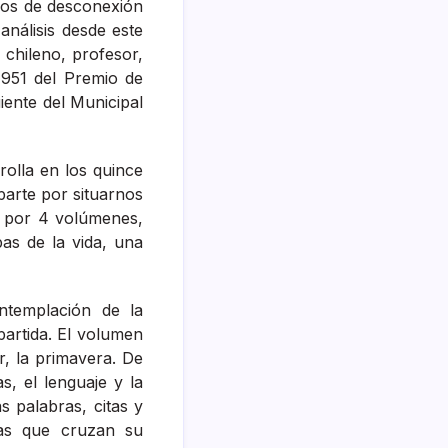
cios de desconexión
análisis desde este
 chileno, profesor,
951 del Premio de
iente del Municipal
olla en los quince
arte por situarnos
a por 4 volúmenes,
pas de la vida, una
templación de la
partida. El volumen
r, la primavera. De
s, el lenguaje y la
 palabras, citas y
cias que cruzan su