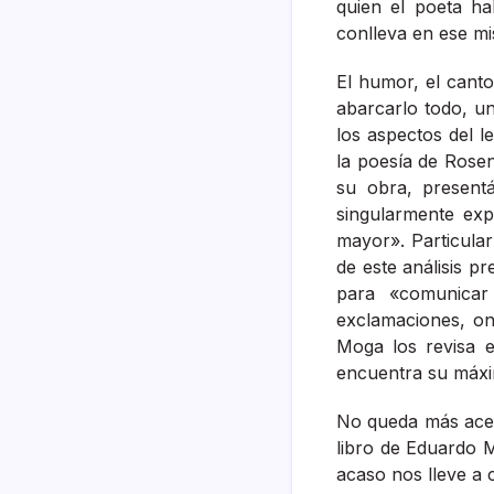
quien el poeta ha
conlleva en ese m
El humor, el canto
abarcarlo todo, un
los aspectos del l
la poesía de Rose
su obra, present
singularmente exp
mayor». Particular
de este análisis p
para «comunicar
exclamaciones, o
Moga los revisa e
encuentra su máxim
No queda más acep
libro de Eduardo 
acaso nos lleve a