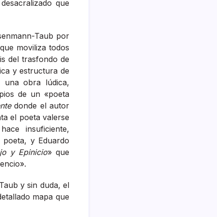
 desacralizado que
 Rosenmann-Taub por
 que moviliza todos
is del trasfondo de
ca y estructura de
 una obra lúdica,
opios de un «poeta
ente
donde el autor
ta el poeta valerse
ce insuficiente,
 poeta, y Eduardo
jo y Epinicio
» que
lencio».
aub y sin duda, el
detallado mapa que