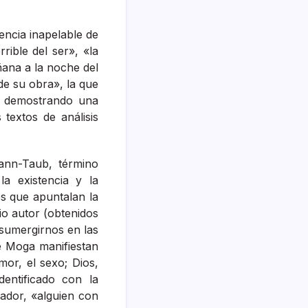
iencia inapelable de
rible del ser», «la
añana a la noche del
de su obra», la que
, demostrando una
textos de análisis
ann-Taub, término
la existencia y la
es que apuntalan la
io autor (obtenidos
 sumergirnos en las
e Moga manifiestan
amor, el sexo; Dios,
entificado con la
eador, «alguien con