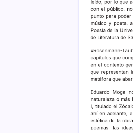
leído, por lo que 
con el público, no
punto para poder c
músico y poeta, 
Poesía de la Univ
de Literatura de S
«Rosenmann-Taub e
capítulos que co
en el contexto ge
que representan la
metáfora que abarc
Eduardo Moga no
naturaleza o más b
I, titulado el Zóc
ahí en adelante, 
estética de la ob
poemas, las ideas