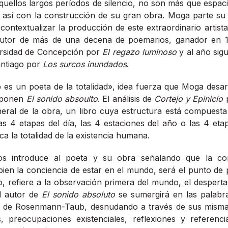
aquellos largos períodos de silencio, no son más que espa
 así con la construcción de su gran obra. Moga parte su 
ontextualizar la producción de este extraordinario artista
autor de más de una decena de poemarios, ganador en 1
ersidad de Concepción por
El regazo luminoso
y al año sigu
antiago por
Los surcos inundados
.
s un poeta de la totalidad», idea fuerza que Moga desarr
mponen
El sonido absoulto
. El análisis de
Cortejo y Epinicio
p
neral de la obra, un libro cuya estructura está compuest
s 4 etapas del día, las 4 estaciones del año o las 4 eta
a la totalidad de la existencia humana.
s introduce al poeta y su obra señalando que la con
ien la conciencia de estar en el mundo, será el punto de 
alo, refiere a la observación primera del mundo, el desperta
el autor de
El sonido absoluto
se sumergirá en las palabra
ra de Rosenmann-Taub, desnudando a través de sus mismas
, preocupaciones existenciales, reflexiones y referen