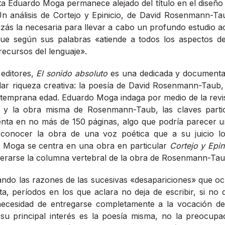
a Eduardo Moga permanece alejado del título en el diseño 
Un análisis de Cortejo y Epinicio, de David Rosenmann-
quizás la necesaria para llevar a cabo un profundo estudio a
ue según sus palabras «atiende a todos los aspectos de
recursos del lenguaje».
 editores,
El sonido absoluto
es una dedicada y documenta
lar riqueza creativa: la poesía de David Rosenmann-Taub
temprana edad. Eduardo Moga indaga por medio de la revis
os y la obra misma de Rosenmann-Taub, las claves parti
senta en no más de 150 páginas, algo que podría parecer u
 conocer la obra de una voz poética que a su juicio lo
 Moga se centra en una obra en particular
Cortejo y Epin
erarse la columna vertebral de la obra de Rosenmann-Tau
ndo las razones de las sucesivas «desapariciones» que oc
ta, períodos en los que aclara no deja de escribir, si n
necesidad de entregarse completamente a la vocación de 
 principal interés es la poesía misma, no la preocupa