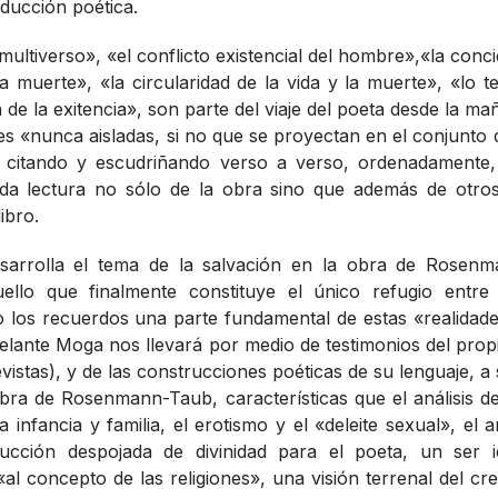
ducción poética.
 multiverso», «el conflicto existencial del hombre»,«la conc
a muerte», «la circularidad de la vida y la muerte», «lo ter
 de la exitencia», son parte del viaje del poeta desde la m
s «nunca aisladas, si no que se proyectan en el conjunto 
citando y escudriñando verso a verso, ordenadamente
a lectura no sólo de la obra sino que además de otros 
libro.
arrolla el tema de la salvación en la obra de Rosenm
ello que finalmente constituye el único refugio entre 
do los recuerdos una parte fundamental de estas «realidad
delante Moga nos llevará por medio de testimonios del prop
vistas), y de las construcciones poéticas de su lenguaje, a
obra de Rosenmann-Taub, características que el análisis d
 infancia y familia, el erotismo y el «deleite sexual», el 
cción despojada de divinidad para el poeta, un ser id
«al concepto de las religiones», una visión terrenal del cr