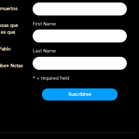
s muertos
First Name
cosas que
 es que
 Pablo
Last Name
ibe» Notas
* = required field