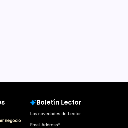
4 Min De Lectura
Por
Iván Martínez Berríos
Cientos de miles de millones de galaxias. Esa es la
respuesta a la pregunta de cuántas de éstas existen
en el universo. Una cifra abrumadora en la que
nuestro planeta no es más que una ínfima parte.
Ahora bien, esa respuesta guarda relación con…
Octubre 18, 2021
es
Boletín Lector
Las novedades de Lector
er negocio
Email Address
*