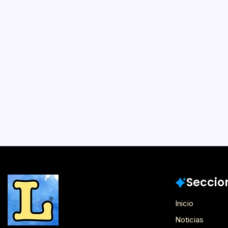
Por
Iván Martínez B
Doppelgänger es un voc
una suerte de doble ma
persona, «el que camina a
literal. Su figura se asoc
presagio de la muerte pr
Reseñas
Seccio
Inicio
Noticias