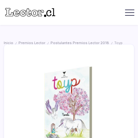
Saltar
contenido
Revista
Lector
Lector
-
Libros
Chilenos
Libros
Literatura
de
Chilena
Inicio
Premios Lector
Postulantes Premios Lector 2018
Toyp
/
/
/
editoriales
independientes
chilenas