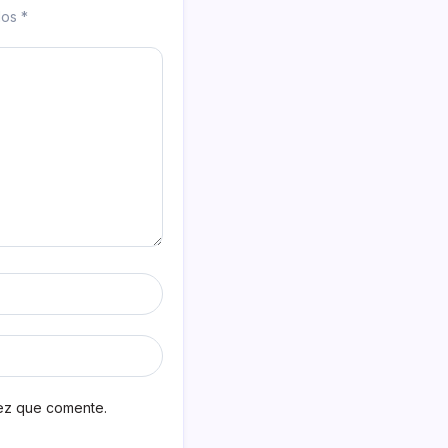
dos
*
vez que comente.