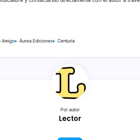
 Buscalibre y contactando directamente con el autor a trav
o Amigo
Áurea Ediciones
Centuria
Por autor
Lector