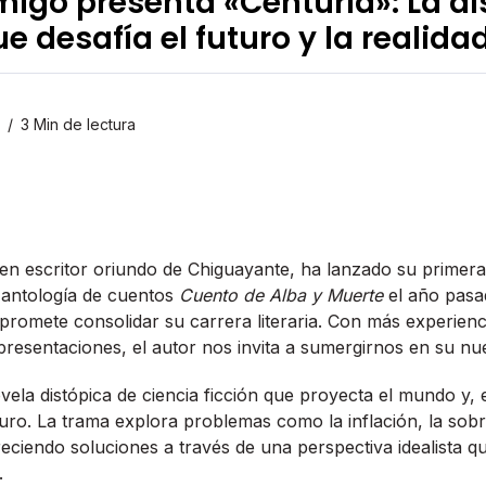
migo presenta «Centuria»: La di
e desafía el futuro y la realida
3 Min de lectura
en escritor oriundo de Chiguayante, ha lanzado su primer
u antología de cuentos
Cuento de Alba y Muerte
el año pasa
romete consolidar su carrera literaria. Con más experienc
e presentaciones, el autor nos invita a sumergirnos en su nu
ela distópica de ciencia ficción que proyecta el mundo y, en
turo. La trama explora problemas como la inflación, la sob
eciendo soluciones a través de una perspectiva idealista que
.