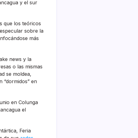
ancagua y el sur
s que los teóricos
especular sobre la
, enfocándose más
fake news y la
resas o las mismas
dad se moldea,
n “dormidos” en
 junio en Colunga
Rancagua el
ntártica, Feria