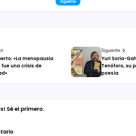
Sígueme
or
Siguiente
tuerto: «La menopausia
Yuri Soria-Ga
 fue una crisis de
Tenóforo, su p
ad»
poesía
! Sé el primero.
tario