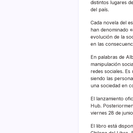
distintos lugares 
del país.
Cada novela del es
han denominado «ci
evolución de la so
en las consecuenci
En palabras de Alb
manipulación socia
redes sociales. Es
siendo las person
una sociedad en c
El lanzamiento ofi
Hub. Posteriorment
viernes 28 de juni
El libro está dispo