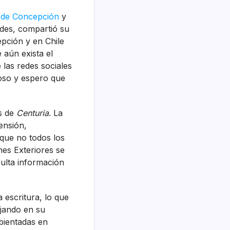
o de Concepción
y
ades, compartió su
epción y en Chile
 aún exista el
 las redes sociales
oso y espero que
es de
Centuria
. La
ensión,
ue no todos los
nes Exteriores se
ulta información
 escritura, lo que
ajando en su
bientadas en