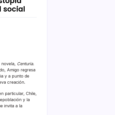
stopía
d social
a novela,
Centuria
.
do, Amigo regresa
ia y a punto de
eva creación.
 particular, Chile,
repoblación y la
 invita a la