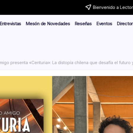
Bienvenido a Lector.
Entrevistas
Mesón de Novedades
Reseñas
Eventos
Director
migo presenta «Centuria»: La distopía chilena que desafía el futuro y