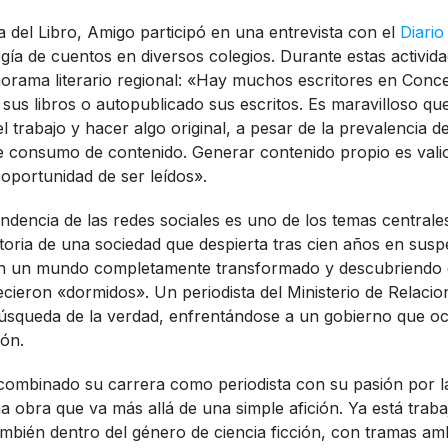
a del Libro, Amigo participó en una entrevista con el
Diari
gía de cuentos en diversos colegios. Durante estas activid
norama literario regional: «Hay muchos escritores en Conc
sus libros o autopublicado sus escritos. Es maravilloso que
 trabajo y hacer algo original, a pesar de la prevalencia de
e consumo de contenido. Generar contenido propio es vali
oportunidad de ser leídos».
pendencia de las redes sociales es uno de los temas central
storia de una sociedad que despierta tras cien años en susp
n un mundo completamente transformado y descubriendo q
cieron «dormidos». Un periodista del Ministerio de Relacio
squeda de la verdad, enfrentándose a un gobierno que oc
ión.
ombinado su carrera como periodista con su pasión por la
a obra que va más allá de una simple afición. Ya está trab
mbién dentro del género de ciencia ficción, con tramas am