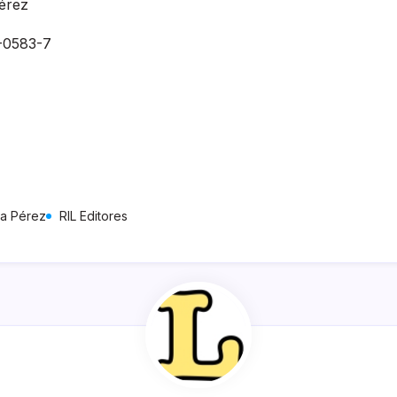
Pérez
-0583-7
na Pérez
RIL Editores