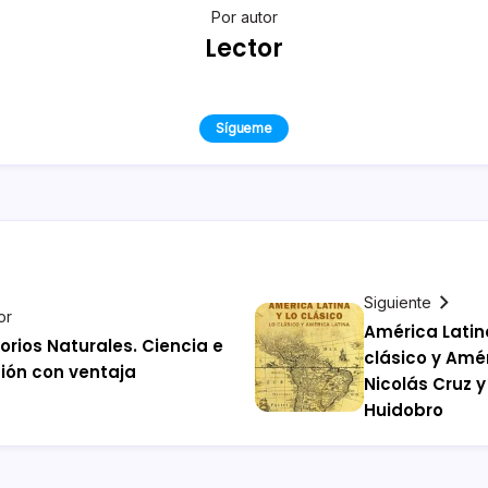
Por autor
Lector
Sígueme
Siguiente
or
América Latina
orios Naturales. Ciencia e
clásico y Amé
ión con ventaja
Nicolás Cruz y
Huidobro