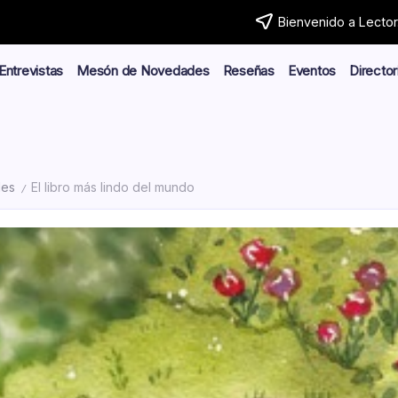
Bienvenido a Lector.
Entrevistas
Mesón de Novedades
Reseñas
Eventos
Director
des
El libro más lindo del mundo
/