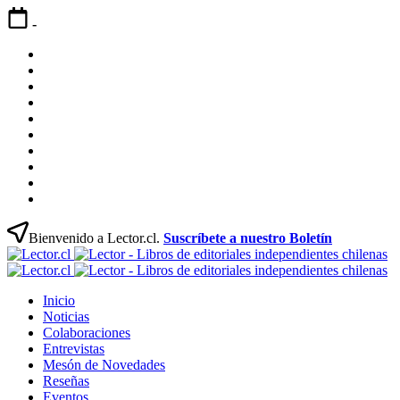
Saltar
-
contenido
Inicio
Noticias
Colaboraciones
Entrevistas
Mesón
de
Reseñas
Novedades
Eventos
Directorio
Profesional
Contacto
Párrafo
Marcado
Bienvenido a Lector.cl.
Suscríbete a nuestro Boletín
Le
Revista
-
Le
Lector
Revista
Li
-
Inicio
Libros
Lector
de
Li
Noticias
Chilenos
Libros
ed
de
Colaboraciones
Literatura
Chilenos
in
ed
Entrevistas
Chilena
Literatura
ch
in
Mesón de Novedades
Chilena
ch
Reseñas
Eventos