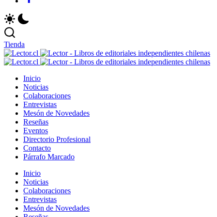
Tienda
Le
Revista
-
Le
Lector
Revista
Li
-
Inicio
Libros
Lector
de
Li
Noticias
Chilenos
Libros
ed
de
Colaboraciones
Literatura
Chilenos
in
ed
Entrevistas
Chilena
Literatura
ch
in
Mesón de Novedades
Chilena
ch
Reseñas
Eventos
Directorio Profesional
Contacto
Párrafo Marcado
Inicio
Noticias
Colaboraciones
Entrevistas
Mesón de Novedades
Reseñas