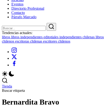
Eventos
Directorio Profesional
Contacto
Párrafo Marcado
Cerrar
Buscar
Buscar
Tendencias actuales:
libros
libros independientes
editotiales independientes chilenas
libros
chilenos
escritoras chilenas
escritores chilenos
Instagram
X
Facebook
Tienda
Buscar etiqueta
Bernardita Bravo