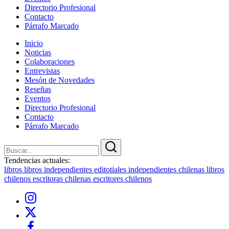
Directorio Profesional
Contacto
Párrafo Marcado
Inicio
Noticias
Colaboraciones
Entrevistas
Mesón de Novedades
Reseñas
Eventos
Directorio Profesional
Contacto
Párrafo Marcado
Cerrar
Buscar
Buscar
Tendencias actuales:
libros
libros independientes
editotiales independientes chilenas
libros
chilenos
escritoras chilenas
escritores chilenos
Instagram
X
Facebook