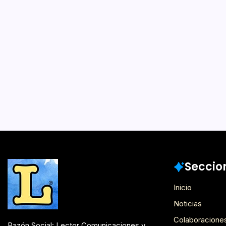
Nueva antolo
de Jenaro Pri
1 Min 
Por
Lector
El extenso período duran
publicó sus crónicas en El
y 1946, da cuenta de los 
urbanidad. Las oficinas y l
servicio público, permea
Mesón de Novedades
Seccio
Inicio
Noticias
Colaboracione
Razón Social: Lector Comunicaciones y