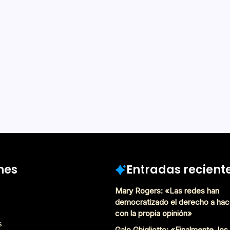
gía de crónicas
eto
De Lectura
te el cual Jenaro Prieto
 Diario Ilustrado, entre 1913
inicios de una nueva
a rutina, la política y el
ron su mirada y, con una…
Abril 14, 2021
nes
Entradas recient
Mary Rogers: «Las redes han
democratizado el derecho a hac
con la propia opinión»
s
Galo Ghigliotto: «Finalmente, lo