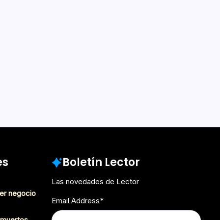
es
Boletín Lector
Las novedades de Lector
er negocio
Email Address
*
s muertos