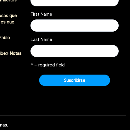
First Name
cosas que
 es que
 Pablo
Last Name
ibe» Notas
* = required field
enas
.