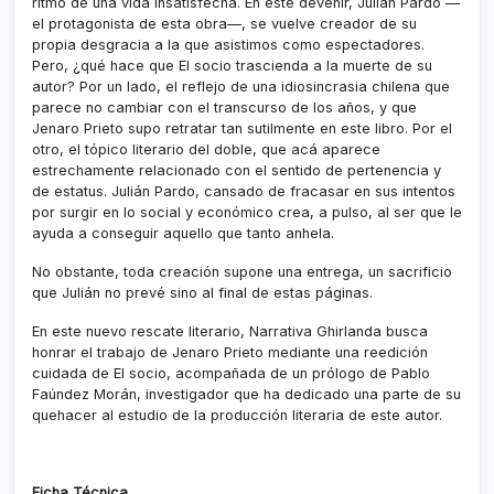
ritmo de una vida insatisfecha. En este devenir, Julián Pardo —
el protagonista de esta obra—, se vuelve creador de su
propia desgracia a la que asistimos como espectadores.
Pero, ¿qué hace que El socio trascienda a la muerte de su
autor? Por un lado, el reflejo de una idiosincrasia chilena que
parece no cambiar con el transcurso de los años, y que
Jenaro Prieto supo retratar tan sutilmente en este libro. Por el
otro, el tópico literario del doble, que acá aparece
estrechamente relacionado con el sentido de pertenencia y
de estatus. Julián Pardo, cansado de fracasar en sus intentos
por surgir en lo social y económico crea, a pulso, al ser que le
ayuda a conseguir aquello que tanto anhela.
No obstante, toda creación supone una entrega, un sacrificio
que Julián no prevé sino al final de estas páginas.
En este nuevo rescate literario, Narrativa Ghirlanda busca
honrar el trabajo de Jenaro Prieto mediante una reedición
cuidada de El socio, acompañada de un prólogo de Pablo
Faúndez Morán, investigador que ha dedicado una parte de su
quehacer al estudio de la producción literaria de este autor.
Ficha Técnica