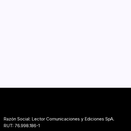
Noticias
Abril 2, 2025
«Coto de caza» (Das Kapital, 2013).
Poemas seleccionados de Ernesto
González Barnert
Por
Lector
10 Min De Lectura
Ernesto González Barnert (30 de agosto de 1978,
Temuco, Chile). Ha obtenido por su obra poética el
Premio Pablo Neruda de Poesía Joven 2018, Premio
Consejo Nacional del Libro a Mejor Obra Inédita 2014,
Premio Nacional Eduardo Anguita 2009, Premio…
Párrafo Marcado
Mayo 8, 2020
Razón Social: Lector Comunicaciones y Ediciones SpA.
RUT: 76.998.186-1