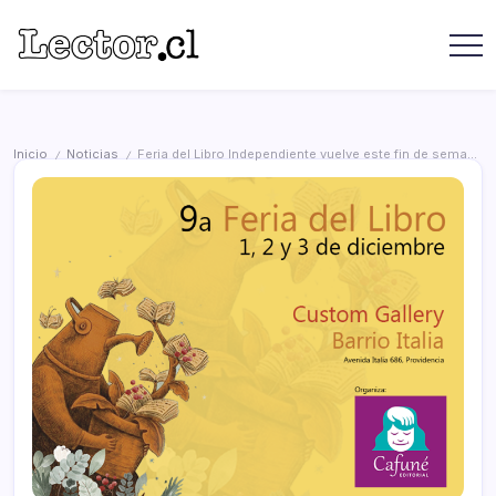
Saltar
contenido
Revista
Lector
Lector
-
Libros
Chilenos
Libros
Literatura
de
Chilena
Inicio
Noticias
Feria del Libro Independiente vuelve este fin de semana a Custom Gallery en Barrio Italia
/
/
editoriales
independientes
chilenas