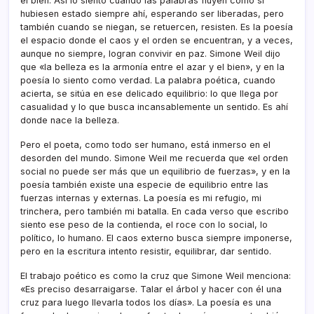
el bien. Así lo siento cuando las palabras fluyen como si
hubiesen estado siempre ahí, esperando ser liberadas, pero
también cuando se niegan, se retuercen, resisten. Es la poesía
el espacio donde el caos y el orden se encuentran, y a veces,
aunque no siempre, logran convivir en paz. Simone Weil dijo
que «la belleza es la armonía entre el azar y el bien», y en la
poesía lo siento como verdad. La palabra poética, cuando
acierta, se sitúa en ese delicado equilibrio: lo que llega por
casualidad y lo que busca incansablemente un sentido. Es ahí
donde nace la belleza.
Pero el poeta, como todo ser humano, está inmerso en el
desorden del mundo. Simone Weil me recuerda que «el orden
social no puede ser más que un equilibrio de fuerzas», y en la
poesía también existe una especie de equilibrio entre las
fuerzas internas y externas. La poesía es mi refugio, mi
trinchera, pero también mi batalla. En cada verso que escribo
siento ese peso de la contienda, el roce con lo social, lo
político, lo humano. El caos externo busca siempre imponerse,
pero en la escritura intento resistir, equilibrar, dar sentido.
El trabajo poético es como la cruz que Simone Weil menciona:
«Es preciso desarraigarse. Talar el árbol y hacer con él una
cruz para luego llevarla todos los días». La poesía es una