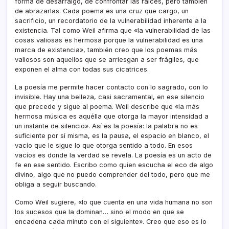
forma de desarraigo, de confrontar las raíces, pero también
de abrazarlas. Cada poema es una cruz que cargo, un
sacrificio, un recordatorio de la vulnerabilidad inherente a la
existencia. Tal como Weil afirma que «la vulnerabilidad de las
cosas valiosas es hermosa porque la vulnerabilidad es una
marca de existencia», también creo que los poemas más
valiosos son aquellos que se arriesgan a ser frágiles, que
exponen el alma con todas sus cicatrices.
La poesía me permite hacer contacto con lo sagrado, con lo
invisible. Hay una belleza, casi sacramental, en ese silencio
que precede y sigue al poema. Weil describe que «la más
hermosa música es aquélla que otorga la mayor intensidad a
un instante de silencio». Así es la poesía: la palabra no es
suficiente por sí misma, es la pausa, el espacio en blanco, el
vacío que le sigue lo que otorga sentido a todo. En esos
vacíos es donde la verdad se revela. La poesía es un acto de
fe en ese sentido. Escribo como quien escucha el eco de algo
divino, algo que no puedo comprender del todo, pero que me
obliga a seguir buscando.
Como Weil sugiere, «lo que cuenta en una vida humana no son
los sucesos que la dominan… sino el modo en que se
encadena cada minuto con el siguiente». Creo que eso es lo