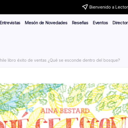
Bienvenido a Lector.
Entrevistas
Mesón de Novedades
Reseñas
Eventos
Director
hile libro éxito de ventas ¿Qué se esconde dentro del bosque?