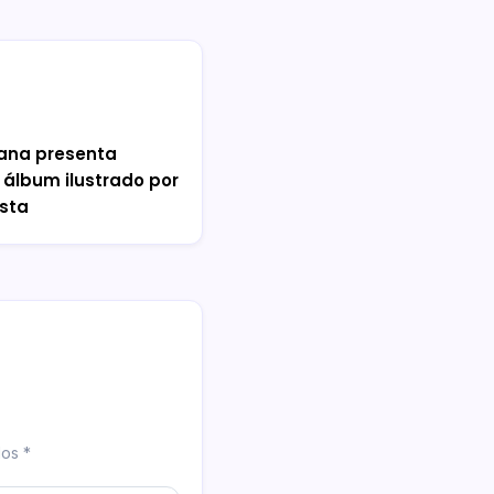
ana presenta
ro álbum ilustrado por
sta
dos
*