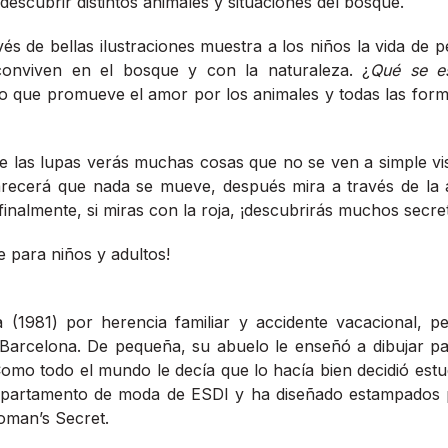
descubrir distintos animales y situaciones del bosque.
vés de bellas ilustraciones muestra a los niños la vida de
conviven en el bosque y con la naturaleza. ¿
Qué se e
ro que promueve el amor por los animales y todas las form
de las lupas verás muchas cosas que no se ven a simple vi
arecerá que nada se mueve, después mira a través de la
 finalmente, si miras con la roja, ¡descubrirás muchos secr
e para niños y adultos!
 (1981) por herencia familiar y accidente vacacional, p
 Barcelona. De pequeña, su abuelo le enseñó a dibujar pa
omo todo el mundo le decía que lo hacía bien decidió estu
departamento de moda de ESDI y ha diseñado estampados 
oman’s Secret.