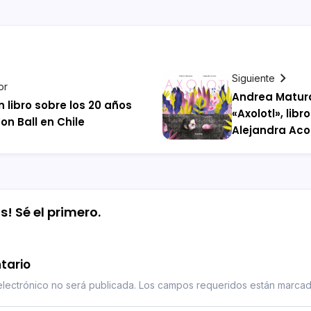
Siguiente
or
Andrea Matur
n libro sobre los 20 años
«Axolotl», lib
on Ball en Chile
Alejandra Aco
! Sé el primero.
tario
lectrónico no será publicada.
Los campos requeridos están marca