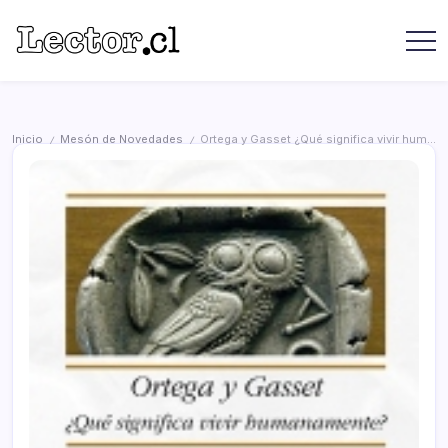
Saltar
contenido
Revista
Lector
Lector
-
Libros
Chilenos
Libros
Literatura
de
Chilena
Inicio
Mesón de Novedades
Ortega y Gasset ¿Qué significa vivir humanamente?
/
/
editoriales
independientes
chilenas