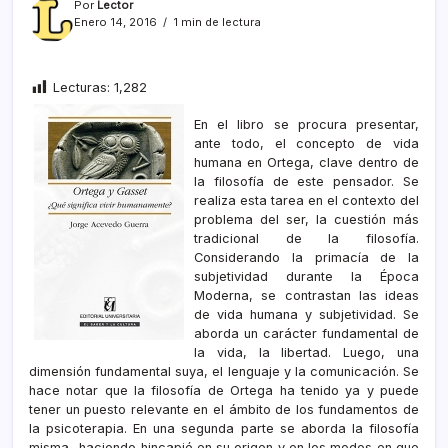
Por
Lector
Enero 14, 2016
1 min de lectura
Lecturas:
1,282
En el libro se procura presentar,
ante todo, el concepto de vida
humana en Ortega, clave dentro de
la filosofía de este pensador. Se
realiza esta tarea en el contexto del
problema del ser, la cuestión más
tradicional de la filosofía.
Considerando la primacía de la
subjetividad durante la Época
Moderna, se contrastan las ideas
de vida humana y subjetividad. Se
aborda un carácter fundamental de
la vida, la libertad. Luego, una
dimensión fundamental suya, el lenguaje y la comunicación. Se
hace notar que la filosofía de Ortega ha tenido ya y puede
tener un puesto relevante en el ámbito de los fundamentos de
la psicoterapia. En una segunda parte se aborda la filosofía
misma -haciendo hincapié en su origen y en los modos en que