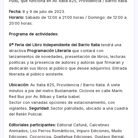
Pudú, que funciona en Av. Italia 825, Providencia / Barrio Italia.
Fecha:
8 y 9 de julio de 2023.
Horario:
Sábado de 12:00 a 21:00 horas / Domingo: de 12:00 a
20:00 horas.
Programa de actividades:
9ª Feria del Libro Independiente del Barrio Italia
tendrá una
atractiva
Programación Literaria
que contará con
lanzamientos de novedades, presentación de libros, lecturas
poéticas y la presencia de autores y autoras que firmaran y
dedicarán sus libros al público que desee adquirirlos. Entrada
liberada al público asistente.
Ubicación:
Av. Italia 825, Providencia / Barrio Italia. A siete
minutos a pie del metro Bustamante. Ciclovía en calle Marín.
Red Bus por Av. Bilbao y Santa Isabel.
Sector con variadas opciones de estacionamiento, con
vigilantes.
Seguridad:
Sector patrullado, ubicado a una cuadra
del Retén Policial.
Editoriales participantes:
Editorial Cafuné, Calcetines
Animados, Los Perros Románticos, Impuro Ediciones, Mudo
Ediciones, Cocorocoq, Queltehue Ediciones, Gustavo Bernal,