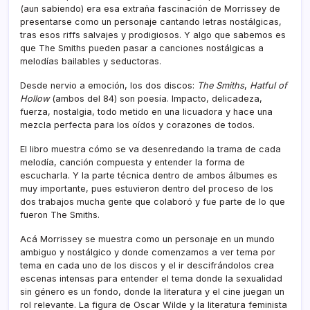
(aun sabiendo) era esa extraña fascinación de Morrissey de
presentarse como un personaje cantando letras nostálgicas,
tras esos riffs salvajes y prodigiosos. Y algo que sabemos es
que The Smiths pueden pasar a canciones nostálgicas a
melodías bailables y seductoras.
Desde nervio a emoción, los dos discos:
The Smiths
,
Hatful of
Hollow
(ambos del 84) son poesía. Impacto, delicadeza,
fuerza, nostalgia, todo metido en una licuadora y hace una
mezcla perfecta para los oídos y corazones de todos.
El libro muestra cómo se va desenredando la trama de cada
melodía, canción compuesta y entender la forma de
escucharla. Y la parte técnica dentro de ambos álbumes es
muy importante, pues estuvieron dentro del proceso de los
dos trabajos mucha gente que colaboró y fue parte de lo que
fueron The Smiths.
Acá Morrissey se muestra como un personaje en un mundo
ambiguo y nostálgico y donde comenzamos a ver tema por
tema en cada uno de los discos y el ir descifrándolos crea
escenas intensas para entender el tema donde la sexualidad
sin género es un fondo, donde la literatura y el cine juegan un
rol relevante. La figura de Oscar Wilde y la literatura feminista