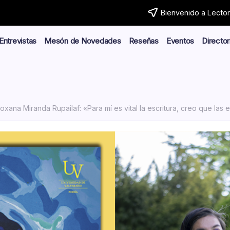
Bienvenido a Lector.
Entrevistas
Mesón de Novedades
Reseñas
Eventos
Director
oxana Miranda Rupailaf: «Para mí es vital la escritura, creo que la