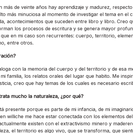
 más de veinte años hay aprendizaje y madurez, respecto 
lto más minuciosa al momento de investigar el tema en el c
da, acontecimientos que suceden entre libro y libro. Creo q
forman los procesos de escritura y se genera mayor profun
 que en mi caso son recurrentes: cuerpo, territorio, elemen
mo, entre otros.
ración?
aloga con la memoria del cuerpo y del territorio y de esa
mi familia, los relatos orales del lugar que habito. Me inspi
justicia, creo que hay temas de los cuales es necesario escrib
trata mucho la naturaleza, ¿por qué?
á presente porque es parte de mi infancia, de mi imaginario,
igen williche me hace estar conectada con los elementos del 
 actualmente existen con el extractivismo minero y maderer
eza, el territorio es algo vivo, que se transforma, que sient