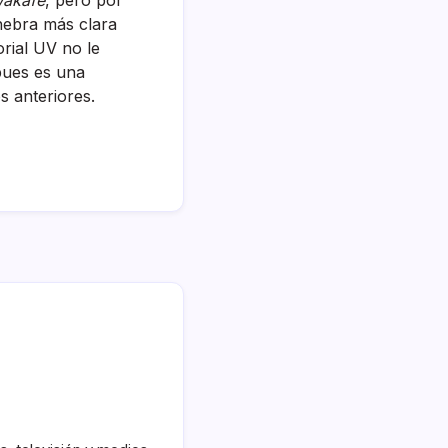
akafe
, pero por
hebra más clara
orial UV no le
 pues es una
s anteriores.