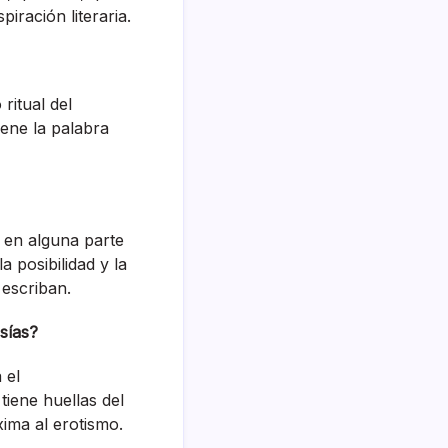
iración literaria.
ritual del
iene la palabra
 en alguna parte
a posibilidad y la
 escriban.
esías?
 el
iene huellas del
ima al erotismo.