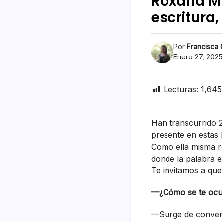
Roxana Mi
escritura
Por
Francisca
Enero 27, 202
Lecturas:
1,645
Han transcurrido 
presente en estas 
Como ella misma rel
donde la palabra e
Te invitamos a que
—¿Cómo se te ocurr
—Surge de convers