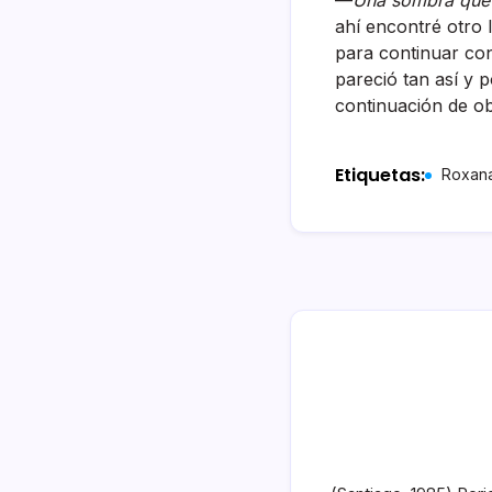
—
Una sombra que
ahí encontré otro
para continuar con 
pareció tan así y 
continuación de ob
Etiquetas:
Roxana