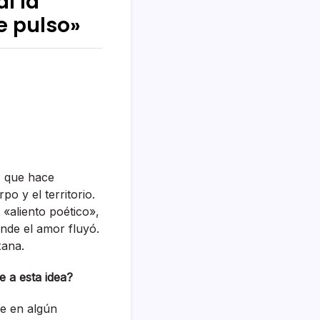
l la
e pulso»
, que hace
o y el territorio.
 «aliento poético»,
onde el amor fluyó.
xana.
e a esta idea
?
e en algún