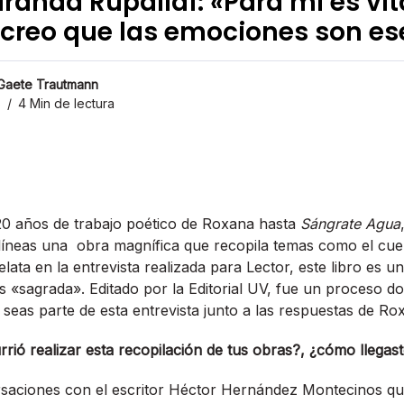
randa Rupailaf: «Para mí es vita
, creo que las emociones son es
 Gaete Trautmann
5
4 Min de lectura
20 años de trabajo poético de Roxana hasta
Sángrate Agua
líneas una obra magnífica que recopila temas como el cuerp
ata en la entrevista realizada para Lector, este libro es un
s «sagrada». Editado por la Editorial UV, fue un proceso d
 seas parte de esta entrevista junto a las respuestas de Ro
ió realizar esta recopilación de tus obras?, ¿cómo llegast
aciones con el escritor Héctor Hernández Montecinos qu