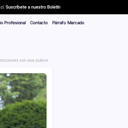
cl.
Suscríbete a nuestro Boletín
io Profesional
Contacto
Párrafo Marcado
s emociones son ese pulso»