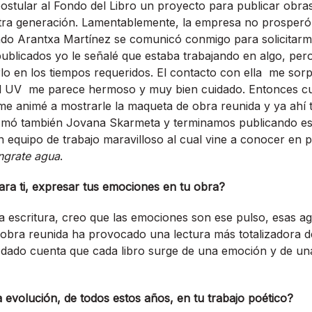
ostular al Fondo del Libro un proyecto para publicar obra
stra generación. Lamentablemente, la empresa no prosperó
do Arantxa Martínez se comunicó conmigo para solicitarme
 publicados yo le señalé que estaba trabajando en algo, pe
lo en los tiempos requeridos. El contacto con ella me sor
ial UV me parece hermoso y muy bien cuidado. Entonces 
me animé a mostrarle la maqueta de obra reunida y ya ahí 
smó también Jovana Skarmeta y terminamos publicando est
equipo de trabajo maravilloso al cual vine a conocer en p
ngrate agua
.
ara ti, expresar tus emociones en tu obra?
la escritura, creo que las emociones son ese pulso, esas ag
a obra reunida ha provocado una lectura más totalizadora d
 dado cuenta que cada libro surge de una emoción y de una
evolución, de todos estos años, en tu trabajo poético?