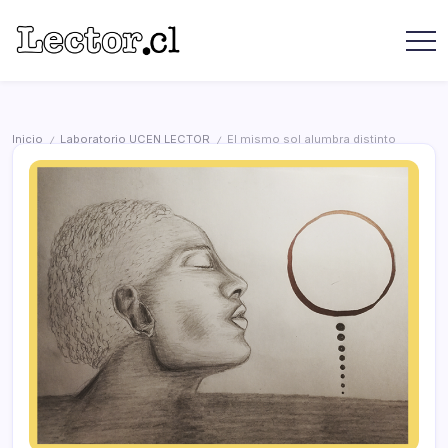
Saltar
contenido
Revista
Lector
Lector
-
Libros
Chilenos
Libros
Literatura
de
Chilena
Inicio
Laboratorio UCEN LECTOR
El mismo sol alumbra distinto
/
/
editoriales
independientes
chilenas