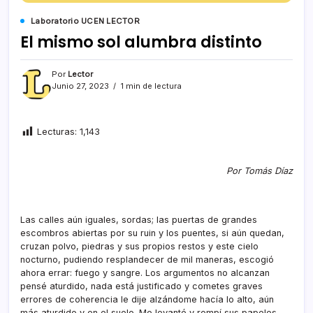
Laboratorio UCEN LECTOR
El mismo sol alumbra distinto
Por
Lector
Junio 27, 2023
1 min de lectura
Lecturas:
1,143
Por Tomás Díaz
Las calles aún iguales, sordas; las puertas de grandes
escombros abiertas por su ruin y los puentes, si aún quedan,
cruzan polvo, piedras y sus propios restos y este cielo
nocturno, pudiendo resplandecer de mil maneras, escogió
ahora errar: fuego y sangre. Los argumentos no alcanzan
pensé aturdido, nada está justificado y cometes graves
errores de coherencia le dije alzándome hacía lo alto, aún
más aturdido y en el suelo. Me levanté y rompí sus papeles,