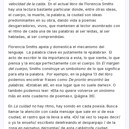
velocidad
de la caída
. En el actual libro de Florencia Smiths
hay una lectura bastante particular donde, entre otras ideas,
el cuerpo, la muerte, la palabra, la ciudad son ideas
predominantes en su obra, dando vida a poemas
desgarradores, vivos, que mantenien al lector asombrado con
el ritmo de cada una de las palabras al ser leídas, al ser
habladas, al ser comprendidas.
Florencia Smiths apela y domestica el mecanismo del
lenguaje. La palabra clave es justamente la «palabra». El
acto de escribir le da importancia a esta, lo que siente, lo que
piensa y la encaja perfectamente con el cuerpo. En
El margen
del cuerpo
, Smiths construye un simbolismo de lo que significa
para ella la palabra. Por ejemplo, en la página 13 del libro
podemos encontrar frases como
De pronto encontró las
palabras. «
Estaban allí, en ese lugar que no suele darles»
.
O
también podemos leer: «Ella no quiere volverse un sinónimo
más en este cuaderno de poemas
»,
(página 36)
.
En
La cuidad no
hay ritmo, hay sonido en cada poesía. Busca
llamar la atención con cada mensaje que sale en sí de esa
ciudad, el rastro que la lleva a ella. «Di/ tal vez lo sepas decir/
o yo te enseño/ escríbelo deletreando el desparpajo / de la
zona en perpetuo derrumbe/ de esta catástrofe ciudad